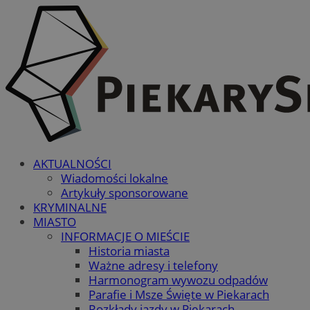
AKTUALNOŚCI
Wiadomości lokalne
Artykuły sponsorowane
KRYMINALNE
MIASTO
INFORMACJE O MIEŚCIE
Historia miasta
Ważne adresy i telefony
Harmonogram wywozu odpadów
Parafie i Msze Święte w Piekarach
Rozkłady jazdy w Piekarach