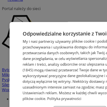
Portal należy do sieci
Odpowiedzialne korzystanie z Two
My i nasi partnerzy używamy plików cookie i podo
przechowywania i uzyskiwania dostępu do informa
przetwarzania danych osobowych, takich jak Twój ad
dane przeglądania, w celu wyświetlania spersonali
reklam i treści, analizy odbiorców oraz ulepszania 
Bytom
-
Chorzów
-
Gliwice
-
Katowice
-
Łaziska Górne
-
(1845)
mogą również przetwarzać Twoje dane w tych
Mikołów
-
Mysłowice
-
Orzesze
-
Piekary Śląskie
-
wykorzystywać precyzyjne dane geolokalizacyjne i
Pyskowice
-
Ruda Śląska
-
Rybnik
-
Siemianowice
-
dotyczą wyłącznie tej witryny. Niektórzy dostawcy
Silesia.info.pl
-
Sosnowiec
-
Świętochłowice
-
Tychy
-
uzasadnionym interesie zamiast na zgodzie; masz 
Wodzisław
-
Zabrze
-
Żory
Ustawieniach reklam
. Możesz w każdej chwili wyc
Portal
plików cookie
.
Polityka prywatności
Redakcja