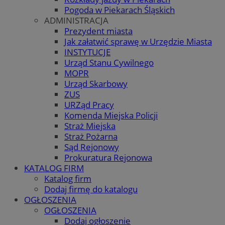
Pogoda w Piekarach Śląskich
ADMINISTRACJA
Prezydent miasta
Jak załatwić sprawę w Urzędzie Miasta
INSTYTUCJE
Urząd Stanu Cywilnego
MOPR
Urząd Skarbowy
ZUS
URZąd Pracy
Komenda Miejska Policji
Straż Miejska
Straż Pożarna
Sąd Rejonowy
Prokuratura Rejonowa
KATALOG FIRM
Katalog firm
Dodaj firmę do katalogu
OGŁOSZENIA
OGŁOSZENIA
Dodaj ogłoszenie