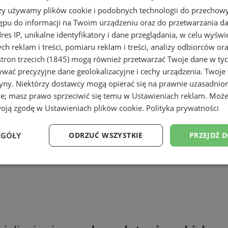
rzy używamy plików cookie i podobnych technologii do przechow
ępu do informacji na Twoim urządzeniu oraz do przetwarzania 
dres IP, unikalne identyfikatory i dane przeglądania, w celu wyświ
h reklam i treści, pomiaru reklam i treści, analizy odbiorców or
tron trzecich (1845)
mogą również przetwarzać Twoje dane w tych
wać precyzyjne dane geolokalizacyjne i cechy urządzenia. Twoje
tryny. Niektórzy dostawcy mogą opierać się na prawnie uzasadnio
ie; masz prawo sprzeciwić się temu w
Ustawieniach reklam
. Może
woją zgodę w
Ustawieniach plików cookie
.
Polityka prywatności
EGÓŁY
ODRZUĆ WSZYSTKIE
PRZEJDŹ 
Wydajność
Targetowanie
Funkcjonalność
Ni