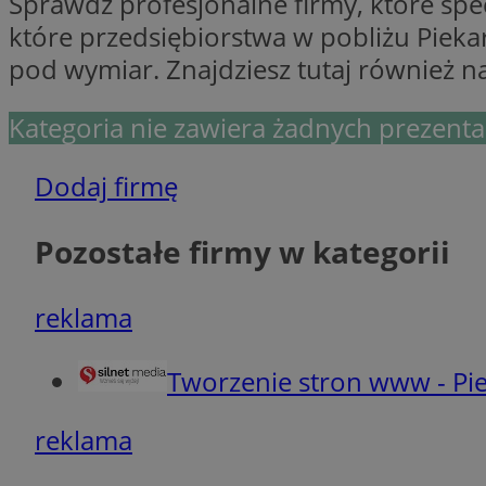
Sprawdź profesjonalne firmy, które spec
Ni
które przedsiębiorstwa w pobliżu Pieka
pod wymiar. Znajdziesz tutaj również n
Niezbędne pliki cook
zarządzanie kontem. 
Kategoria nie zawiera żadnych prezentac
Nazwa
SessID
Dodaj firmę
QeSessID
MvSessID
Pozostałe firmy w kategorii
VISITOR_PRIVACY_
reklama
Tworzenie stron www - Pie
INGRESSCOOKIE
reklama