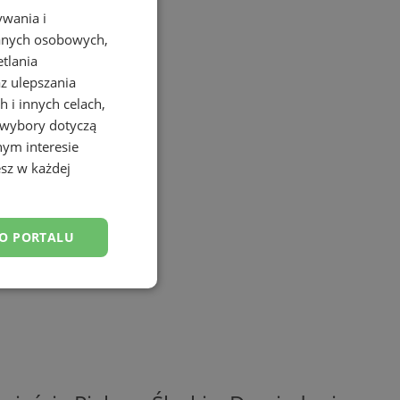
ywania i
danych osobowych,
etlania
az ulepszania
 i innych celach,
 wybory dotyczą
nym interesie
sz w każdej
DO PORTALU
esklasyfikowane