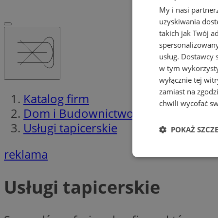
My i nasi partne
uzyskiwania dost
takich jak Twój a
spersonalizowanyc
usług.
Dostawcy s
w tym wykorzysty
wyłącznie tej wi
zamiast na zgodz
Katalog firm
chwili wycofać s
Dom i Budownictwo
Usługi tapicerskie
POKAŻ SZCZ
reklama
Niezbędne
Usługi tapicerskie