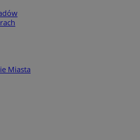
adów
arach
ie Miasta