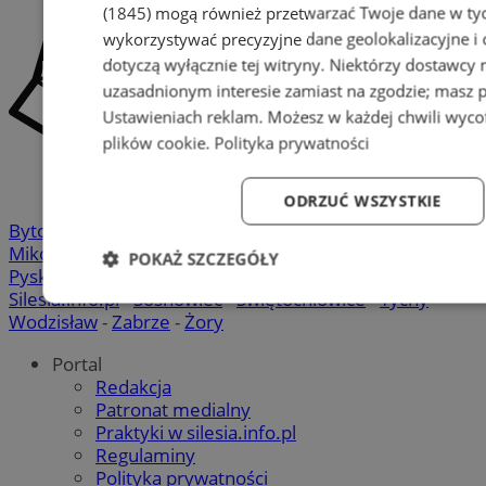
(1845)
mogą również przetwarzać Twoje dane w tych
wykorzystywać precyzyjne dane geolokalizacyjne i
dotyczą wyłącznie tej witryny. Niektórzy dostawcy
uzasadnionym interesie zamiast na zgodzie; masz 
Ustawieniach reklam
. Możesz w każdej chwili wyc
plików cookie
.
Polityka prywatności
ODRZUĆ WSZYSTKIE
Bytom
-
Chorzów
-
Gliwice
-
Katowice
-
Łaziska Górne
-
Mikołów
-
Mysłowice
-
Orzesze
-
Piekary Śląskie
-
POKAŻ SZCZEGÓŁY
Pyskowice
-
Ruda Śląska
-
Rybnik
-
Siemianowice
-
Silesia.info.pl
-
Sosnowiec
-
Świętochłowice
-
Tychy
-
Niezbędne
Wydajność
Targetowanie
Fun
Wodzisław
-
Zabrze
-
Żory
Portal
Redakcja
Patronat medialny
Praktyki w silesia.info.pl
Regulaminy
Niezbędne
Wydajność
Targetowanie
Fun
Polityka prywatności