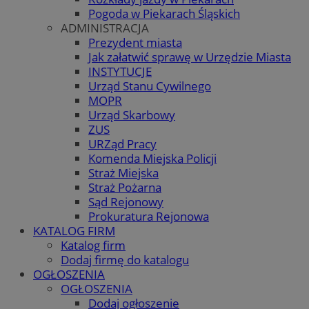
Pogoda w Piekarach Śląskich
ADMINISTRACJA
Prezydent miasta
Jak załatwić sprawę w Urzędzie Miasta
INSTYTUCJE
Urząd Stanu Cywilnego
MOPR
Urząd Skarbowy
ZUS
URZąd Pracy
Komenda Miejska Policji
Straż Miejska
Straż Pożarna
Sąd Rejonowy
Prokuratura Rejonowa
KATALOG FIRM
Katalog firm
Dodaj firmę do katalogu
OGŁOSZENIA
OGŁOSZENIA
Dodaj ogłoszenie