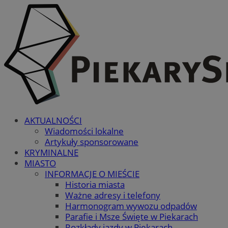
AKTUALNOŚCI
Wiadomości lokalne
Artykuły sponsorowane
KRYMINALNE
MIASTO
INFORMACJE O MIEŚCIE
Historia miasta
Ważne adresy i telefony
Harmonogram wywozu odpadów
Parafie i Msze Święte w Piekarach
Rozkłady jazdy w Piekarach