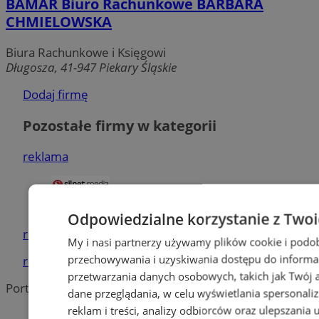
BAMAR Biuro Rachunkowe BARBARA
CHMIELOWSKA
Biura Rachunkowe i Księgowi
Długosza, 41-947 Piekary Śląskie
Dodaj firmę
Pozostałe firmy w kategorii
reklama
Tworzenie stron www - Piekary
Śląskie
Odpowiedzialne korzystanie z Two
reklama
My i nasi partnerzy używamy plików cookie i podo
przechowywania i uzyskiwania dostępu do informa
reklama
przetwarzania danych osobowych, takich jak Twój ad
Portal należy do sieci
dane przeglądania, w celu wyświetlania spersonali
reklam i treści, analizy odbiorców oraz ulepszania 