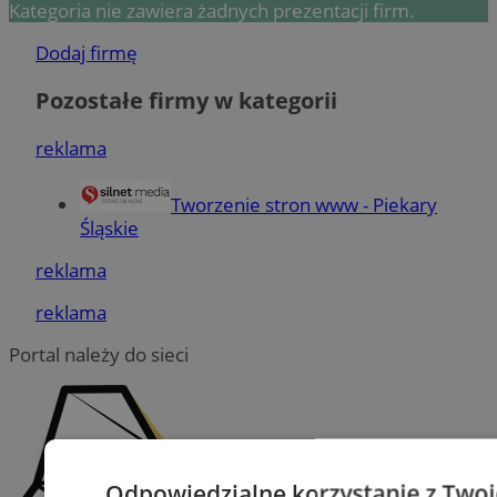
Kategoria nie zawiera żadnych prezentacji firm.
Dodaj firmę
Pozostałe firmy w kategorii
reklama
Tworzenie stron www - Piekary
Śląskie
reklama
reklama
Portal należy do sieci
Odpowiedzialne korzystanie z Two