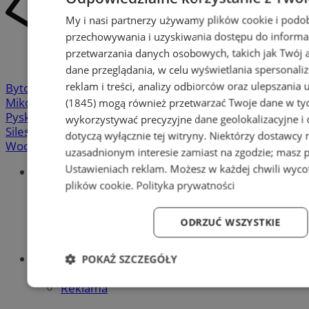
My i nasi partnerzy używamy plików cookie i podo
przechowywania i uzyskiwania dostępu do informa
przetwarzania danych osobowych, takich jak Twój ad
dane przeglądania, w celu wyświetlania spersonali
reklam i treści, analizy odbiorców oraz ulepszania 
Bytom
-
Chorzów
-
Gliwice
-
Katowice
-
Łaziska Górne
-
Mikołów
-
Mysłowice
-
Orzesze
-
Piekary Śląskie
-
(1845)
mogą również przetwarzać Twoje dane w tych
Pyskowice
-
Ruda Śląska
-
Rybnik
-
Siemianowice
-
wykorzystywać precyzyjne dane geolokalizacyjne i
Silesia.info.pl
-
Sosnowiec
-
Świętochłowice
-
Tychy
-
dotyczą wyłącznie tej witryny. Niektórzy dostawcy
Wodzisław
-
Zabrze
-
Żory
uzasadnionym interesie zamiast na zgodzie; masz 
Ustawieniach reklam
. Możesz w każdej chwili wyc
Portal
plików cookie
.
Polityka prywatności
Redakcja
Patronat medialny
Praktyki w silesia.info.pl
ODRZUĆ WSZYSTKIE
Regulaminy
Polityka prywatności
Oferta
POKAŻ SZCZEGÓŁY
Napisz do nas
Reklama
Niezbędne
Wydajność
Targetowanie
Fun