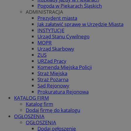
Pogoda w Piekarach Śląskich
ADMINISTRACJA
Prezydent miasta
Jak załatwić sprawę w Urzędzie Miasta
INSTYTUCJE
Urząd Stanu Cywilnego
MOPR
Urząd Skarbowy
ZUS
URZąd Pracy
Komenda Miejska Policji
Straż Miejska
Straż Pożarna
Sąd Rejonowy
Prokuratura Rejonowa
KATALOG FIRM
Katalog firm
Dodaj firmę do katalogu
OGŁOSZENIA
OGŁOSZENIA
Dodaj ogłoszenie