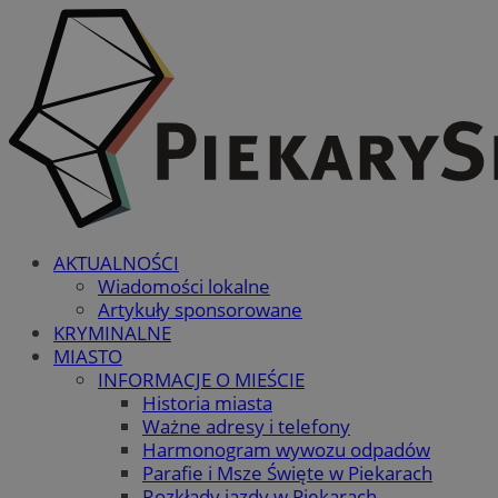
AKTUALNOŚCI
Wiadomości lokalne
Artykuły sponsorowane
KRYMINALNE
MIASTO
INFORMACJE O MIEŚCIE
Historia miasta
Ważne adresy i telefony
Harmonogram wywozu odpadów
Parafie i Msze Święte w Piekarach
Rozkłady jazdy w Piekarach