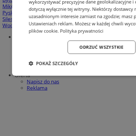
wykorzystywać precyzyjne dane geolokalizacyjne i
Mikołów
-
Mysłowice
-
Orzesze
-
Piekary Śląskie
-
dotyczą wyłącznie tej witryny. Niektórzy dostawcy
Pyskowice
-
Ruda Śląska
-
Rybnik
-
Siemianowice
-
uzasadnionym interesie zamiast na zgodzie; masz 
Silesia.info.pl
-
Sosnowiec
-
Świętochłowice
-
Tychy
-
Ustawieniach reklam
. Możesz w każdej chwili wyc
Wodzisław
-
Zabrze
-
Żory
plików cookie
.
Polityka prywatności
Portal
Redakcja
ODRZUĆ WSZYSTKIE
Patronat medialny
Praktyki w silesia.info.pl
Regulaminy
POKAŻ SZCZEGÓŁY
Polityka prywatności
Oferta
Niezbędne
Wydajność
Targetowanie
Fun
Napisz do nas
Reklama
Niezbędne
Wydajność
Targetowanie
Fun
Niezbędne pliki cookie umożliwiają korzystanie z podstawowych fun
logowanie użytkownika i zarządzanie kontem. Bez niezbędnych p