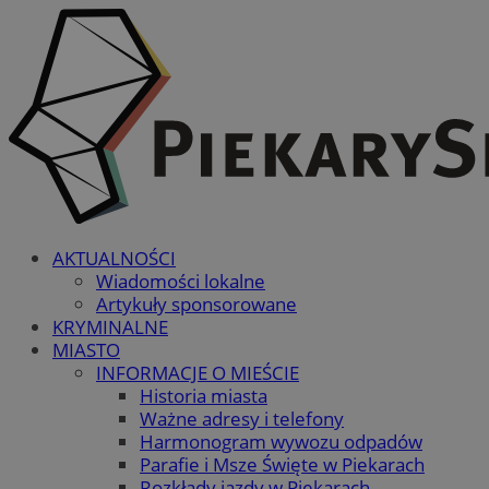
AKTUALNOŚCI
Wiadomości lokalne
Artykuły sponsorowane
KRYMINALNE
MIASTO
INFORMACJE O MIEŚCIE
Historia miasta
Ważne adresy i telefony
Harmonogram wywozu odpadów
Parafie i Msze Święte w Piekarach
Rozkłady jazdy w Piekarach