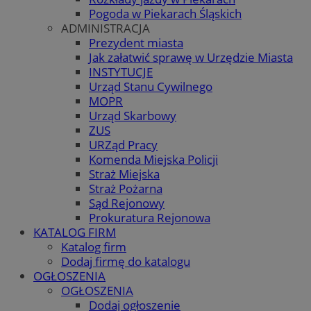
Pogoda w Piekarach Śląskich
ADMINISTRACJA
Prezydent miasta
Jak załatwić sprawę w Urzędzie Miasta
INSTYTUCJE
Urząd Stanu Cywilnego
MOPR
Urząd Skarbowy
ZUS
URZąd Pracy
Komenda Miejska Policji
Straż Miejska
Straż Pożarna
Sąd Rejonowy
Prokuratura Rejonowa
KATALOG FIRM
Katalog firm
Dodaj firmę do katalogu
OGŁOSZENIA
OGŁOSZENIA
Dodaj ogłoszenie