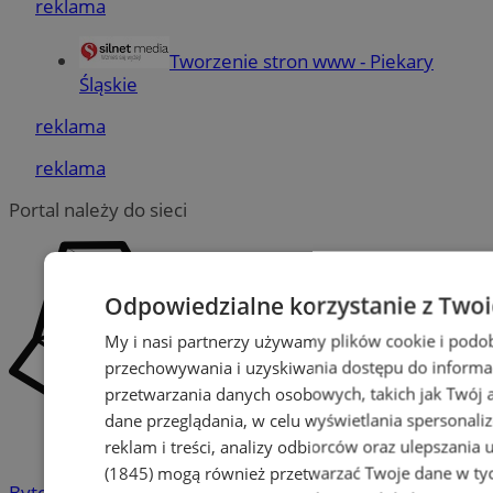
reklama
Tworzenie stron www - Piekary
Śląskie
reklama
reklama
Portal należy do sieci
Odpowiedzialne korzystanie z Two
My i nasi partnerzy używamy plików cookie i podo
przechowywania i uzyskiwania dostępu do informa
przetwarzania danych osobowych, takich jak Twój ad
dane przeglądania, w celu wyświetlania spersonali
reklam i treści, analizy odbiorców oraz ulepszania 
(1845)
mogą również przetwarzać Twoje dane w tych
Bytom
-
Chorzów
-
Gliwice
-
Katowice
-
Łaziska Górne
-