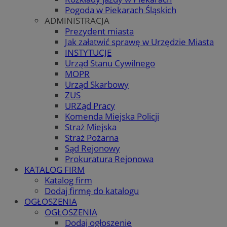
Pogoda w Piekarach Śląskich
ADMINISTRACJA
Prezydent miasta
Jak załatwić sprawę w Urzędzie Miasta
INSTYTUCJE
Urząd Stanu Cywilnego
MOPR
Urząd Skarbowy
ZUS
URZąd Pracy
Komenda Miejska Policji
Straż Miejska
Straż Pożarna
Sąd Rejonowy
Prokuratura Rejonowa
KATALOG FIRM
Katalog firm
Dodaj firmę do katalogu
OGŁOSZENIA
OGŁOSZENIA
Dodaj ogłoszenie