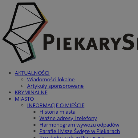
AKTUALNOŚCI
Wiadomości lokalne
Artykuły sponsorowane
KRYMINALNE
MIASTO
INFORMACJE O MIEŚCIE
Historia miasta
Ważne adresy i telefony
Harmonogram wywozu odpadów
Parafie i Msze Święte w Piekarach
Rozkłady jazdy w Piekarach