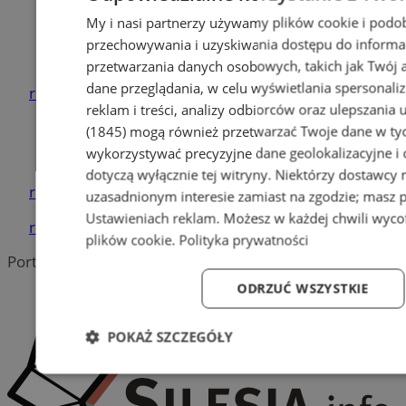
My i nasi partnerzy używamy plików cookie i podo
Warsztaty, mechanik, serwis,
przechowywania i uzyskiwania dostępu do informa
diagnostyka
przetwarzania danych osobowych, takich jak Twój ad
dane przeglądania, w celu wyświetlania spersonali
reklama
reklam i treści, analizy odbiorców oraz ulepszania 
(1845)
mogą również przetwarzać Twoje dane w tych
Tworzenie stron www - Piekary
wykorzystywać precyzyjne dane geolokalizacyjne i
Śląskie
dotyczą wyłącznie tej witryny. Niektórzy dostawcy
reklama
uzasadnionym interesie zamiast na zgodzie; masz 
Ustawieniach reklam
. Możesz w każdej chwili wyc
reklama
plików cookie
.
Polityka prywatności
Portal należy do sieci
ODRZUĆ WSZYSTKIE
POKAŻ SZCZEGÓŁY
Niezbędne
Wydajność
Targetowanie
Fun