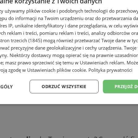
lne korzystanie z Twoich danych
rzy używamy plików cookie i podobnych technologii do przechow
ępu do informacji na Twoim urządzeniu oraz do przetwarzania 
dres IP, unikalne identyfikatory i dane przeglądania, w celu wyświ
h reklam i treści, pomiaru reklam i treści, analizy odbiorców or
tron trzecich (1845)
mogą również przetwarzać Twoje dane w tych
wać precyzyjne dane geolokalizacyjne i cechy urządzenia. Twoje
tryny. Niektórzy dostawcy mogą opierać się na prawnie uzasadnio
ie; masz prawo sprzeciwić się temu w
Ustawieniach reklam
. Może
woją zgodę w
Ustawieniach plików cookie
.
Polityka prywatności
EGÓŁY
ODRZUĆ WSZYSTKIE
PRZEJDŹ 
Wydajność
Targetowanie
Funkcjonalność
Ni