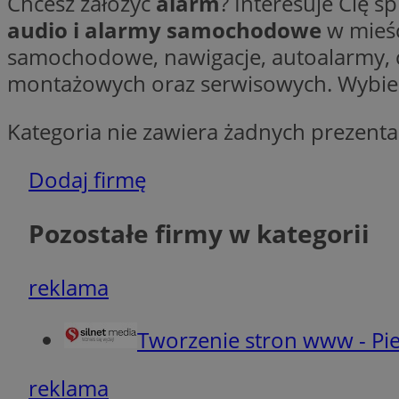
Chcesz założyć
alarm
? Interesuje Cię s
audio i alarmy samochodowe
w mieśc
Ni
samochodowe, nawigacje, autoalarmy, c
Niezbędne pliki cook
montażowych oraz serwisowych. Wybierz 
zarządzanie kontem. 
Nazwa
Kategoria nie zawiera żadnych prezentac
SessID
QeSessID
Dodaj firmę
MvSessID
VISITOR_PRIVACY_
Pozostałe firmy w kategorii
reklama
Tworzenie stron www - Pie
INGRESSCOOKIE
reklama