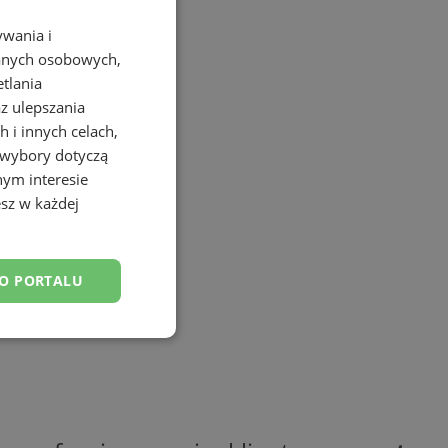
ywania i
danych osobowych,
etlania
az ulepszania
 i innych celach,
 wybory dotyczą
nym interesie
sz w każdej
DO PORTALU
esklasyfikowane