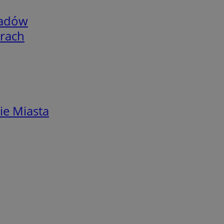
adów
arach
ie Miasta