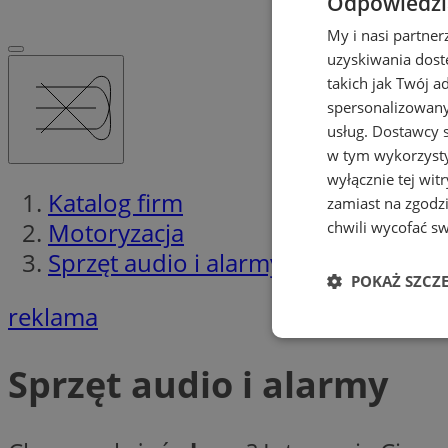
Odpowiedzia
My i nasi partne
uzyskiwania dost
takich jak Twój a
spersonalizowanyc
usług.
Dostawcy s
w tym wykorzysty
wyłącznie tej wi
Katalog firm
zamiast na zgodz
Motoryzacja
chwili wycofać s
Sprzęt audio i alarmy
POKAŻ SZCZ
reklama
Niezbędne
Sprzęt audio i alarmy