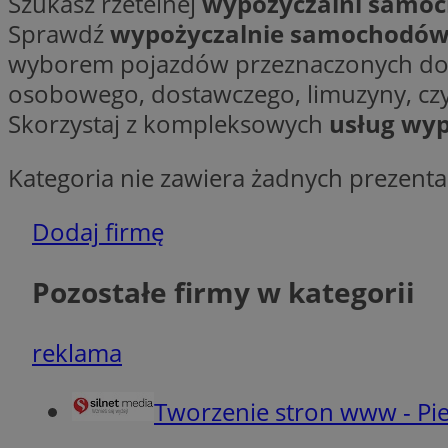
Szukasz rzetelnej
wypożyczalni samo
Sprawdź
wypożyczalnie samochodó
Ni
wyborem pojazdów przeznaczonych do w
osobowego, dostawczego, limuzyny, cz
Niezbędne pliki cook
zarządzanie kontem. 
Skorzystaj z kompleksowych
usług wyp
Nazwa
Kategoria nie zawiera żadnych prezentac
SessID
QeSessID
Dodaj firmę
MvSessID
VISITOR_PRIVACY_
Pozostałe firmy w kategorii
reklama
Tworzenie stron www - Pie
INGRESSCOOKIE