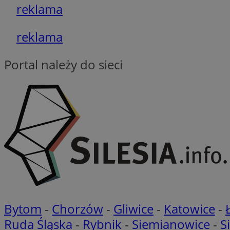
reklama
CookieScriptConse
reklama
Portal należy do sieci
__cf_bm
Nazwa
Pro
Nazwa
Nazwa
Do
Nazwa
openstat_gid
ustat_gid
google_push
.bi
ustat_3zn4uzjz1qh
__Secure-
ROLLOUT_TOKEN
openstat_ui7qxbn
ustat_mscumsezXj6
Bytom
-
Chorzów
-
Gliwice
-
Katowice
-
ustat_h0XXxbtbr5aj
sa-user-id-v3
Ruda Śląska
-
Rybnik
-
Siemianowice
-
S
tuuid
__mguid_