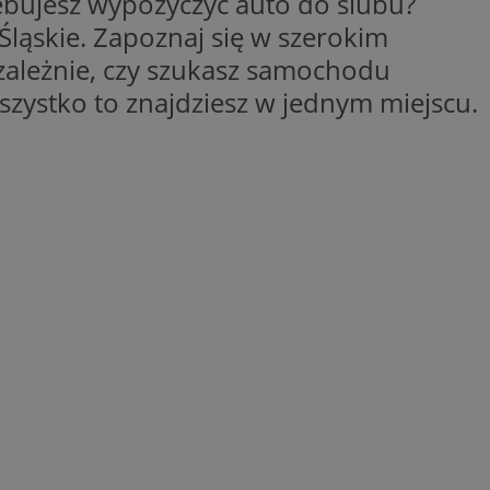
ebujesz wypożyczyć auto do ślubu?
Śląskie. Zapoznaj się w szerokim
ane
ależnie, czy szukasz samochodu
ystko to znajdziesz w jednym miejscu.
owanie użytkownika i
j.
dentyfikator sesji.
dentyfikator sesji.
dentyfikator sesji.
informacje o
o preferencjach
czas korzystania z
tyczące polityki
, zapewniając ich
izytach. Dzięki
ponownie
cji, co zwiększa
jami ochrony
werów obsługuje
ntekście
elu optymalizacji