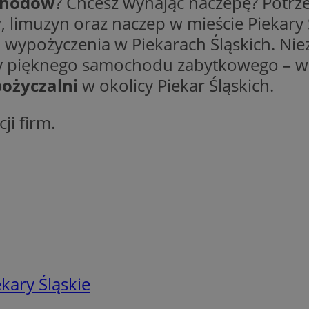
chodów
? Chcesz wynająć naczepę? Potrz
w
, limuzyn oraz naczep w mieście Piekary 
ezbędne
Wydajność
Targetowanie
Funkcjonalność
Niesklasyfikow
ypożyczenia w Piekarach Śląskich. Niez
y pięknego samochodu zabytkowego – wsz
ie umożliwiają korzystanie z podstawowych funkcji strony internetowej, takich jak log
Bez niezbędnych plików cookie nie można prawidłowo korzystać ze strony internetowe
ożyczalni
w okolicy Piekar Śląskich.
Okres
Provider
/
Domena
Opis
przechowywania
ji firm.
piekaryslaskie.com.pl
1 rok
Ten plik cookie przechowuje i
piekaryslaskie.com.pl
1 rok
Ten plik cookie przechowuje i
piekaryslaskie.com.pl
1 rok
Ten plik cookie przechowuje i
METADATA
5 miesięcy 4
Ten plik cookie przechowuje 
YouTube
tygodnie
zgodzie użytkownika oraz jeg
.youtube.com
dotyczących prywatności pod
witryny. Rejestruje wybory do
prywatności i ustawień zgody
przestrzeganie w kolejnych w
temu użytkownik nie musi 
konfigurować swoich preferen
wygodę i zgodność z regulac
danych.
kary Śląskie
Sesja
Rejestruje, który klaster ser
NGINX Inc.
gościa. Jest to używane w ko
bh.contextweb.com
równoważenia obciążenia w c