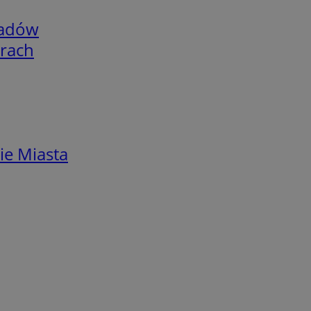
adów
arach
ie Miasta