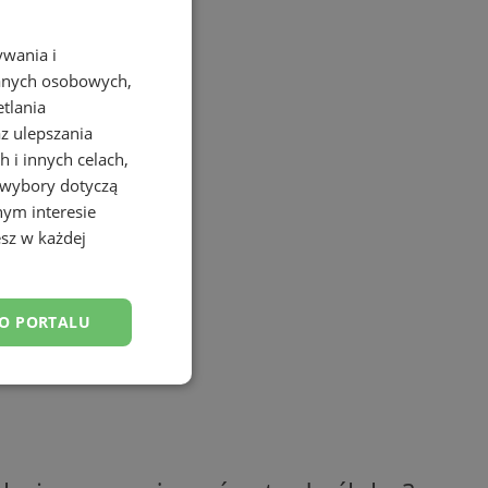
ywania i
danych osobowych,
etlania
az ulepszania
 i innych celach,
 wybory dotyczą
nym interesie
sz w każdej
DO PORTALU
esklasyfikowane