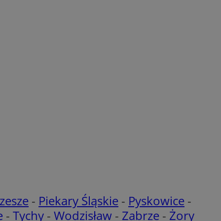
 przez usługę
iętywania
dy użytkownika na
ne, aby baner cookie
prawnie.
żniania ludzi i
strony internetowej,
ie ważnych
a z jej witryny
 i przechowywania
ania informacji o
iadomień push do
trony internetowej,
zania wdrażaniem
ej odwiedzane i czy
omaga Google
e stron
ub zmiany w
być wykorzystywane
wnikom w ramach
i zrozumienia
wniając spójne
nika podczas
zesze
-
Piekary Śląskie
-
Pyskowice
-
 informacji na
e
-
Tychy
-
Wodzisław
-
Zabrze
-
Żory
troną internetową.
nie przez
t używany do
 śledzenia i analizy
lamowe były lepiej
fikacji urządzeń