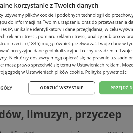
lne korzystanie z Twoich danych
rzy używamy plików cookie i podobnych technologii do przechow
ępu do informacji na Twoim urządzeniu oraz do przetwarzania 
dres IP, unikalne identyfikatory i dane przeglądania, w celu wyświ
h reklam i treści, pomiaru reklam i treści, analizy odbiorców or
tron trzecich (1845)
mogą również przetwarzać Twoje dane w tych
wać precyzyjne dane geolokalizacyjne i cechy urządzenia. Twoje
tryny. Niektórzy dostawcy mogą opierać się na prawnie uzasadnio
ie; masz prawo sprzeciwić się temu w
Ustawieniach reklam
. Może
woją zgodę w
Ustawieniach plików cookie
.
Polityka prywatności
n, przyczep
EGÓŁY
ODRZUĆ WSZYSTKIE
PRZEJDŹ 
Wydajność
Targetowanie
Funkcjonalność
Ni
ów, limuzyn, przyczep