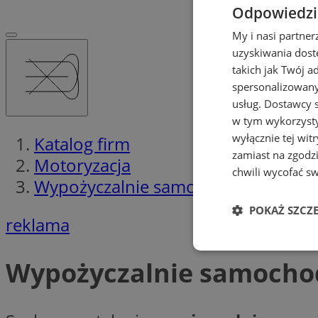
Odpowiedzia
My i nasi partne
uzyskiwania dost
takich jak Twój a
spersonalizowanyc
usług.
Dostawcy s
w tym wykorzysty
wyłącznie tej wi
Katalog firm
zamiast na zgodz
Motoryzacja
chwili wycofać s
Wypożyczalnie samochodów, limuzy
POKAŻ SZCZ
reklama
Niezbędne
Wypożyczalnie samochod