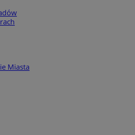
adów
arach
ie Miasta