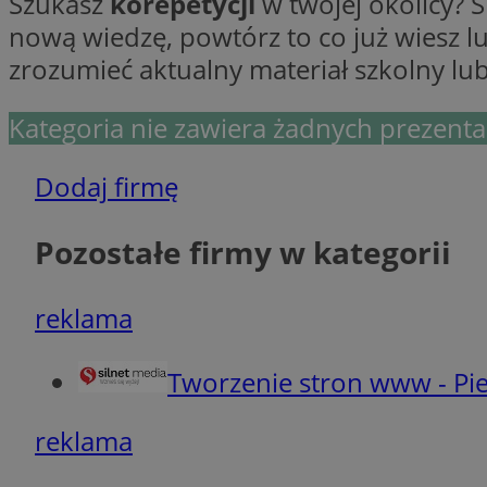
Szukasz
korepetycji
w twojej okolicy? 
Ni
nową wiedzę, powtórz to co już wiesz l
zrozumieć aktualny materiał szkolny l
Niezbędne pliki cook
zarządzanie kontem. 
Kategoria nie zawiera żadnych prezentac
Nazwa
SessID
Dodaj firmę
QeSessID
MvSessID
Pozostałe firmy w kategorii
VISITOR_PRIVACY_
reklama
Tworzenie stron www - Pie
INGRESSCOOKIE
reklama