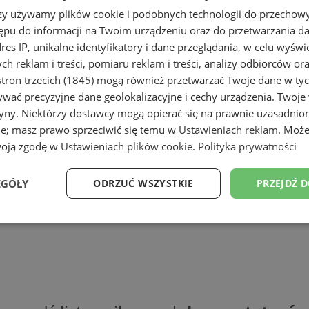
rzy używamy plików cookie i podobnych technologii do przechow
ępu do informacji na Twoim urządzeniu oraz do przetwarzania 
dres IP, unikalne identyfikatory i dane przeglądania, w celu wyświ
h reklam i treści, pomiaru reklam i treści, analizy odbiorców or
tron trzecich (1845)
mogą również przetwarzać Twoje dane w tych
wać precyzyjne dane geolokalizacyjne i cechy urządzenia. Twoje
tryny. Niektórzy dostawcy mogą opierać się na prawnie uzasadnio
ie; masz prawo sprzeciwić się temu w
Ustawieniach reklam
. Może
woją zgodę w
Ustawieniach plików cookie
.
Polityka prywatności
EGÓŁY
ODRZUĆ WSZYSTKIE
PRZEJDŹ 
Wydajność
Targetowanie
Funkcjonalność
Ni