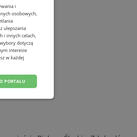
ywania i
danych osobowych,
etlania
az ulepszania
 i innych celach,
 wybory dotyczą
nym interesie
sz w każdej
DO PORTALU
esklasyfikowane