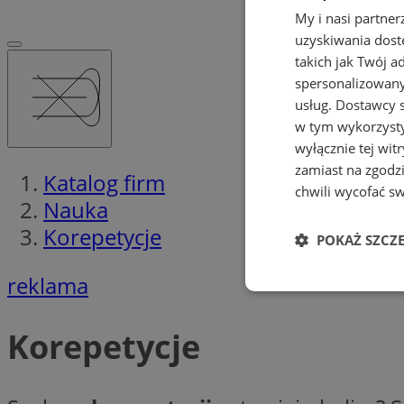
My i nasi partne
uzyskiwania dost
takich jak Twój a
spersonalizowanyc
usług.
Dostawcy s
w tym wykorzysty
wyłącznie tej wi
zamiast na zgodz
Katalog firm
chwili wycofać s
Nauka
Korepetycje
POKAŻ SZCZ
reklama
Niezbędne
Korepetycje