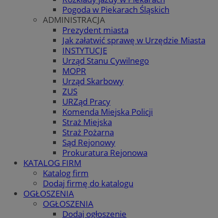
Pogoda w Piekarach Śląskich
ADMINISTRACJA
Prezydent miasta
Jak załatwić sprawę w Urzędzie Miasta
INSTYTUCJE
Urząd Stanu Cywilnego
MOPR
Urząd Skarbowy
ZUS
URZąd Pracy
Komenda Miejska Policji
Straż Miejska
Straż Pożarna
Sąd Rejonowy
Prokuratura Rejonowa
KATALOG FIRM
Katalog firm
Dodaj firmę do katalogu
OGŁOSZENIA
OGŁOSZENIA
Dodaj ogłoszenie