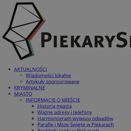
AKTUALNOŚCI
Wiadomości lokalne
Artykuły sponsorowane
KRYMINALNE
MIASTO
INFORMACJE O MIEŚCIE
Historia miasta
Ważne adresy i telefony
Harmonogram wywozu odpadów
Parafie i Msze Święte w Piekarach
Rozkłady jazdy w Piekarach