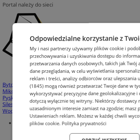
Portal należy do sieci
Odpowiedzialne korzystanie z Two
My i nasi partnerzy używamy plików cookie i podo
przechowywania i uzyskiwania dostępu do informa
przetwarzania danych osobowych, takich jak Twój ad
dane przeglądania, w celu wyświetlania spersonali
reklam i treści, analizy odbiorców oraz ulepszania 
Bytom
-
Chorzów
-
Gliwice
-
Katowice
-
Łaziska Górne
-
(1845)
mogą również przetwarzać Twoje dane w tych
Mikołów
-
Mysłowice
-
Orzesze
-
Piekary Śląskie
-
wykorzystywać precyzyjne dane geolokalizacyjne i
Pyskowice
-
Ruda Śląska
-
Rybnik
-
Siemianowice
-
dotyczą wyłącznie tej witryny. Niektórzy dostawcy
Silesia.info.pl
-
Sosnowiec
-
Świętochłowice
-
Tychy
-
uzasadnionym interesie zamiast na zgodzie; masz 
Wodzisław
-
Zabrze
-
Żory
Ustawieniach reklam
. Możesz w każdej chwili wyc
Portal
plików cookie
.
Polityka prywatności
Redakcja
Patronat medialny
ODRZUĆ WSZYSTKIE