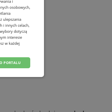
ywania i
danych osobowych,
etlania
az ulepszania
 i innych celach,
 wybory dotyczą
nym interesie
sz w każdej
DO PORTALU
esklasyfikowane