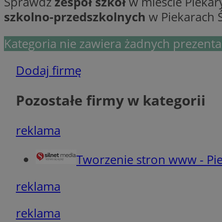
Sprawdź
zespół szkół
w mieście Piekary
Ni
szkolno-przedszkolnych
w Piekarach Śl
Niezbędne pliki cook
zarządzanie kontem. 
Kategoria nie zawiera żadnych prezentac
Nazwa
Dodaj firmę
SessID
QeSessID
Pozostałe firmy w kategorii
MvSessID
VISITOR_PRIVACY_
reklama
Tworzenie stron www - Pie
reklama
INGRESSCOOKIE
reklama
CookieScriptConse