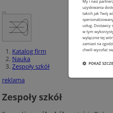
My i nasi partne
uzyskiwania dost
takich jak Twój a
spersonalizowanyc
usług.
Dostawcy s
w tym wykorzysty
wyłącznie tej wi
zamiast na zgodz
Katalog firm
chwili wycofać s
Nauka
POKAŻ SZCZ
Zespoły szkół
reklama
Niezbędne
Zespoły szkół