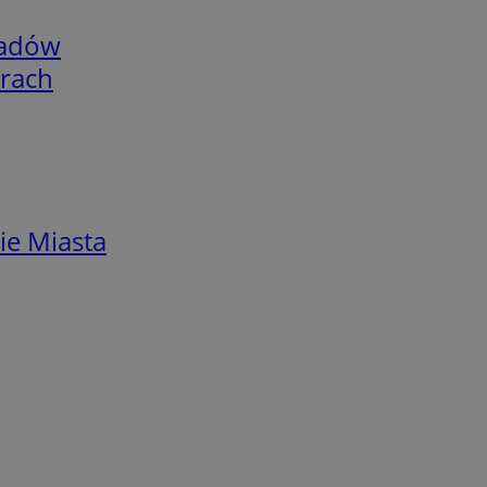
adów
arach
ie Miasta