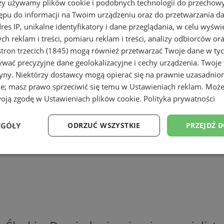
rzy używamy plików cookie i podobnych technologii do przechow
ępu do informacji na Twoim urządzeniu oraz do przetwarzania 
dres IP, unikalne identyfikatory i dane przeglądania, w celu wyświ
h reklam i treści, pomiaru reklam i treści, analizy odbiorców or
tron trzecich (1845)
mogą również przetwarzać Twoje dane w tych
wać precyzyjne dane geolokalizacyjne i cechy urządzenia. Twoje
tryny. Niektórzy dostawcy mogą opierać się na prawnie uzasadnio
ie; masz prawo sprzeciwić się temu w
Ustawieniach reklam
. Może
woją zgodę w
Ustawieniach plików cookie
.
Polityka prywatności
EGÓŁY
ODRZUĆ WSZYSTKIE
PRZEJDŹ 
Wydajność
Targetowanie
Funkcjonalność
Ni