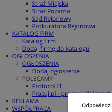
Straż Miejska
Straż Pożarna
Sąd Rejonowy
Prokuratura Rejonowa
KATALOG FIRM
Katalog firm
Dodaj firmę do katalogu
OGŁOSZENIA
OGŁOSZENIA
Dodaj ogłoszenie
POLECAMY
Protocol IT
Pracuj.pl - praca w Piekarach
REKLAMA
Odpowiedzia
WSPÓŁPRACA