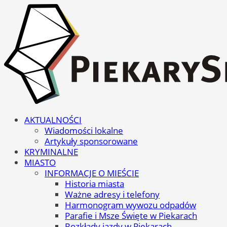
AKTUALNOŚCI
Wiadomości lokalne
Artykuły sponsorowane
KRYMINALNE
MIASTO
INFORMACJE O MIEŚCIE
Historia miasta
Ważne adresy i telefony
Harmonogram wywozu odpadów
Parafie i Msze Święte w Piekarach
Rozkłady jazdy w Piekarach