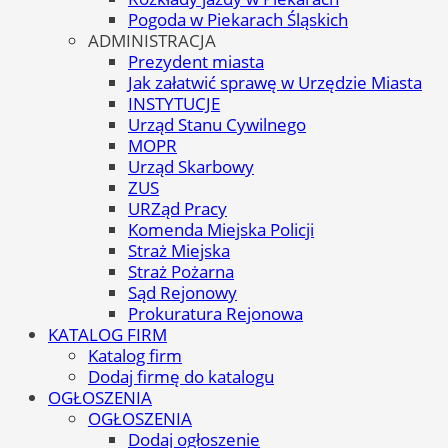
Pogoda w Piekarach Śląskich
ADMINISTRACJA
Prezydent miasta
Jak załatwić sprawę w Urzędzie Miasta
INSTYTUCJE
Urząd Stanu Cywilnego
MOPR
Urząd Skarbowy
ZUS
URZąd Pracy
Komenda Miejska Policji
Straż Miejska
Straż Pożarna
Sąd Rejonowy
Prokuratura Rejonowa
KATALOG FIRM
Katalog firm
Dodaj firmę do katalogu
OGŁOSZENIA
OGŁOSZENIA
Dodaj ogłoszenie