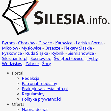
Bytom
-
Chorzów
-
Gliwice
-
Katowice
-
Łaziska Górne
-
Mikołów
-
Mysłowice
-
Orzesze
-
Piekary Śląskie
-
Pyskowice
-
Ruda Śląska
-
Rybnik
-
Siemianowice
-
Silesia.info.pl
-
Sosnowiec
-
Świętochłowice
-
Tychy
-
Wodzisław
-
Zabrze
-
Żory
Portal
Redakcja
Patronat medialny
Praktyki w silesia.info.pl
Regulaminy
Polityka prywatności
Oferta
Napisz do nas