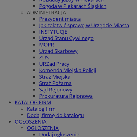
Pogoda w Piekarach Śląskich
ADMINISTRACJA
Prezydent miasta
Jak załatwić sprawę w Urzędzie Miasta
INSTYTUCJE
Urząd Stanu Cywilnego
MOPR
Urząd Skarbowy
ZUS
URZąd Pracy
Komenda Miejska Policji
Straż Miejska
Straż Pożarna
Sąd Rejonowy
Prokuratura Rejonowa
KATALOG FIRM
Katalog firm
Dodaj firmę do katalogu
OGŁOSZENIA
OGŁOSZENIA
Dodaj ogłoszenie