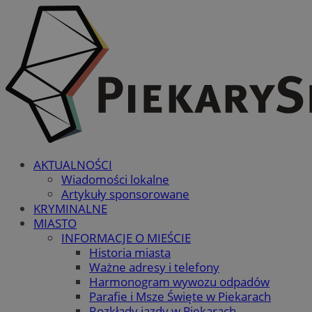
AKTUALNOŚCI
Wiadomości lokalne
Artykuły sponsorowane
KRYMINALNE
MIASTO
INFORMACJE O MIEŚCIE
Historia miasta
Ważne adresy i telefony
Harmonogram wywozu odpadów
Parafie i Msze Święte w Piekarach
Rozkłady jazdy w Piekarach