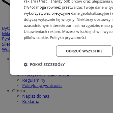
reklam i treści, analizy odbiorców oraz ulepszania 
(1845)
mogą również przetwarzać Twoje dane w tych
wykorzystywać precyzyjne dane geolokalizacyjne i
dotyczą wyłącznie tej witryny. Niektórzy dostawcy
uzasadnionym interesie zamiast na zgodzie; masz 
Bytom
-
Chorzów
-
Gliwice
-
Katowice
-
Łaziska Górne
-
Ustawieniach reklam
. Możesz w każdej chwili wyc
Mikołów
-
Mysłowice
-
Orzesze
-
Piekary Śląskie
-
plików cookie
.
Polityka prywatności
Pyskowice
-
Ruda Śląska
-
Rybnik
-
Siemianowice
-
Silesia.info.pl
-
Sosnowiec
-
Świętochłowice
-
Tychy
-
Wodzisław
-
Zabrze
-
Żory
ODRZUĆ WSZYSTKIE
Portal
Redakcja
POKAŻ SZCZEGÓŁY
Patronat medialny
Praktyki w silesia.info.pl
Niezbędne
Wydajność
Targetowanie
Fun
Regulaminy
Polityka prywatności
Oferta
Napisz do nas
Reklama
Niezbędne
Wydajność
Targetowanie
Fun