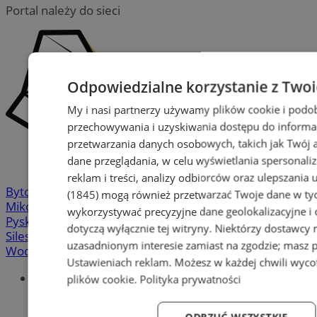
Portal należy do sieci
Odpowiedzialne korzystanie z Two
My i nasi partnerzy używamy plików cookie i podo
przechowywania i uzyskiwania dostępu do informa
przetwarzania danych osobowych, takich jak Twój ad
dane przeglądania, w celu wyświetlania spersonali
reklam i treści, analizy odbiorców oraz ulepszania 
Bytom
-
Chorzów
-
Gliwice
-
Katowice
-
Łaziska Górne
-
(1845)
mogą również przetwarzać Twoje dane w tych
Mikołów
-
Mysłowice
-
Orzesze
-
Piekary Śląskie
-
wykorzystywać precyzyjne dane geolokalizacyjne i
Pyskowice
-
Ruda Śląska
-
Rybnik
-
Siemianowice
-
dotyczą wyłącznie tej witryny. Niektórzy dostawcy
Silesia.info.pl
-
Sosnowiec
-
Świętochłowice
-
Tychy
-
uzasadnionym interesie zamiast na zgodzie; masz 
Wodzisław
-
Zabrze
-
Żory
Ustawieniach reklam
. Możesz w każdej chwili wyc
Portal
plików cookie
.
Polityka prywatności
Redakcja
Patronat medialny
ODRZUĆ WSZYSTKIE