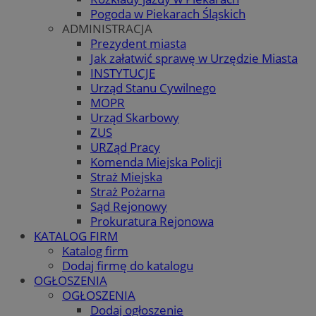
Pogoda w Piekarach Śląskich
ADMINISTRACJA
Prezydent miasta
Jak załatwić sprawę w Urzędzie Miasta
INSTYTUCJE
Urząd Stanu Cywilnego
MOPR
Urząd Skarbowy
ZUS
URZąd Pracy
Komenda Miejska Policji
Straż Miejska
Straż Pożarna
Sąd Rejonowy
Prokuratura Rejonowa
KATALOG FIRM
Katalog firm
Dodaj firmę do katalogu
OGŁOSZENIA
OGŁOSZENIA
Dodaj ogłoszenie