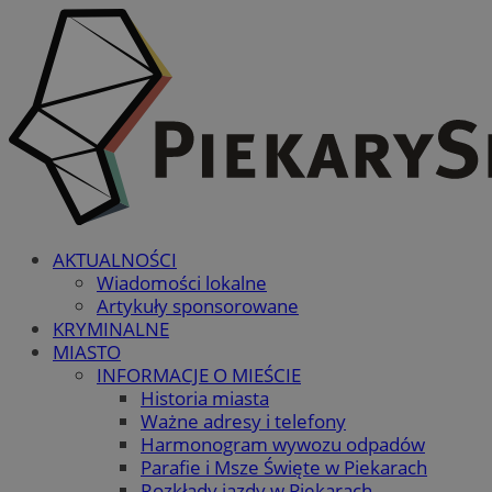
AKTUALNOŚCI
Wiadomości lokalne
Artykuły sponsorowane
KRYMINALNE
MIASTO
INFORMACJE O MIEŚCIE
Historia miasta
Ważne adresy i telefony
Harmonogram wywozu odpadów
Parafie i Msze Święte w Piekarach
Rozkłady jazdy w Piekarach