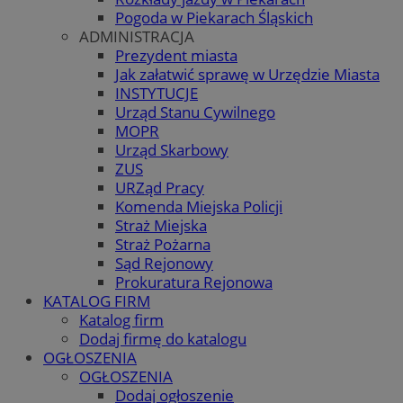
Pogoda w Piekarach Śląskich
ADMINISTRACJA
Prezydent miasta
Jak załatwić sprawę w Urzędzie Miasta
INSTYTUCJE
Urząd Stanu Cywilnego
MOPR
Urząd Skarbowy
ZUS
URZąd Pracy
Komenda Miejska Policji
Straż Miejska
Straż Pożarna
Sąd Rejonowy
Prokuratura Rejonowa
KATALOG FIRM
Katalog firm
Dodaj firmę do katalogu
OGŁOSZENIA
OGŁOSZENIA
Dodaj ogłoszenie