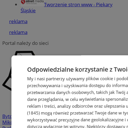
Tworzenie stron www - Piekary
Śląskie
reklama
reklama
Portal należy do sieci
Odpowiedzialne korzystanie z Two
My i nasi partnerzy używamy plików cookie i podo
przechowywania i uzyskiwania dostępu do informa
przetwarzania danych osobowych, takich jak Twój ad
dane przeglądania, w celu wyświetlania spersonali
reklam i treści, analizy odbiorców oraz ulepszania 
(1845)
mogą również przetwarzać Twoje dane w tych
Bytom
-
Chorzów
-
Gliwice
-
Katowice
-
Łaziska Górne
-
wykorzystywać precyzyjne dane geolokalizacyjne i
Mikołów
-
Mysłowice
-
Orzesze
-
Piekary Śląskie
-
dotyczą wyłącznie tej witryny. Niektórzy dostawcy