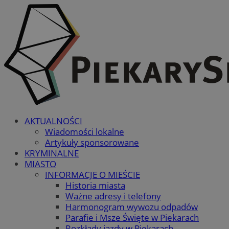
AKTUALNOŚCI
Wiadomości lokalne
Artykuły sponsorowane
KRYMINALNE
MIASTO
INFORMACJE O MIEŚCIE
Historia miasta
Ważne adresy i telefony
Harmonogram wywozu odpadów
Parafie i Msze Święte w Piekarach
Rozkłady jazdy w Piekarach