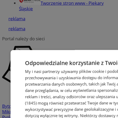
Tworzenie stron www - Piekary
Śląskie
reklama
reklama
Portal należy do sieci
Odpowiedzialne korzystanie z Two
My i nasi partnerzy używamy plików cookie i podo
przechowywania i uzyskiwania dostępu do informa
przetwarzania danych osobowych, takich jak Twój ad
dane przeglądania, w celu wyświetlania spersonali
reklam i treści, analizy odbiorców oraz ulepszania 
(1845)
mogą również przetwarzać Twoje dane w tych
Bytom
-
Chorzów
-
Gliwice
-
Katowice
-
Łaziska Górne
-
wykorzystywać precyzyjne dane geolokalizacyjne i
Mikołów
-
Mysłowice
-
Orzesze
-
Piekary Śląskie
-
dotyczą wyłącznie tej witryny. Niektórzy dostawcy
Pyskowice
-
Ruda Śląska
-
Rybnik
-
Siemianowice
-