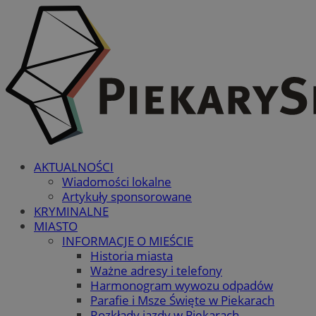
AKTUALNOŚCI
Wiadomości lokalne
Artykuły sponsorowane
KRYMINALNE
MIASTO
INFORMACJE O MIEŚCIE
Historia miasta
Ważne adresy i telefony
Harmonogram wywozu odpadów
Parafie i Msze Święte w Piekarach
Rozkłady jazdy w Piekarach