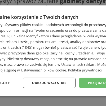
ntysty? Sprawdź zaufane
gabinety denty
w
w okolicy Piekar Śląskich, oferujących ta
, implantologia, stomatologia estetyczna,
lne korzystanie z Twoich danych
tach stomatologicznych
przyjaznym dz
rzy używamy plików cookie i podobnych technologii do przechow
by już dziś!
ępu do informacji na Twoim urządzeniu oraz do przetwarzania 
dres IP, unikalne identyfikatory i dane przeglądania, w celu wyświ
h reklam i treści, pomiaru reklam i treści, analizy odbiorców or
tron trzecich (1845)
mogą również przetwarzać Twoje dane w tych
wać precyzyjne dane geolokalizacyjne i cechy urządzenia. Twoje
tryny. Niektórzy dostawcy mogą opierać się na prawnie uzasadnio
ie; masz prawo sprzeciwić się temu w
Ustawieniach reklam
. Może
woją zgodę w
Ustawieniach plików cookie
.
Polityka prywatności
EGÓŁY
ODRZUĆ WSZYSTKIE
PRZEJDŹ 
Wydajność
Targetowanie
Funkcjonalność
Ni