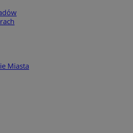
adów
arach
ie Miasta