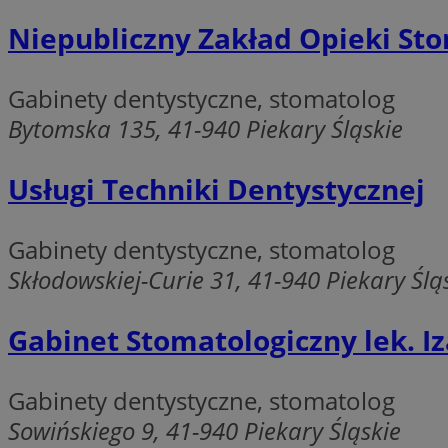
Niepubliczny Zakład Opieki St
Gabinety dentystyczne, stomatolog
Ni
Bytomska 135, 41-940 Piekary Śląskie
Niezbędne pliki cook
zarządzanie kontem. 
Usługi Techniki Dentystycznej
Nazwa
SessID
Gabinety dentystyczne, stomatolog
QeSessID
Skłodowskiej-Curie 31, 41-940 Piekary Ślą
MvSessID
VISITOR_PRIVACY_
Gabinet Stomatologiczny lek. 
Gabinety dentystyczne, stomatolog
Sowińskiego 9, 41-940 Piekary Śląskie