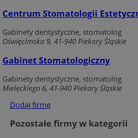
INGRESSCOOKIE
Centrum Stomatologii Estetyc
Gabinety dentystyczne, stomatolog
CookieScriptConse
Oświęcimska 9, 41-940 Piekary Śląskie
__cf_bm
Gabinet Stomatologiczny
Gabinety dentystyczne, stomatolog
Mielęckiego 6, 41-940 Piekary Śląskie
Nazwa
Pro
Nazwa
Nazwa
Do
Dodaj firmę
Nazwa
openstat_gid
ustat_gid
google_push
.bi
ustat_3zn4uzjz1qh
__Secure-
Pozostałe firmy w kategorii
ROLLOUT_TOKEN
openstat_ui7qxbn
ustat_mscumsezXj6