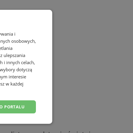
ywania i
danych osobowych,
etlania
az ulepszania
 i innych celach,
 wybory dotyczą
nym interesie
sz w każdej
DO PORTALU
esklasyfikowane