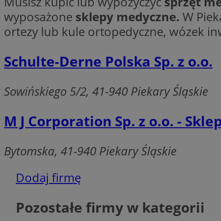
Musisz kupić lub wypożyczyć
sprzęt m
wyposażone
sklepy medyczne.
W Pieka
ortezy lub kule ortopedyczne, wózek inw
Schulte-Derne Polska Sp. z o.o.
Ni
Niezbędne pliki cook
zarządzanie kontem. 
Sowińskiego 5/2, 41-940 Piekary Śląskie
Nazwa
M J Corporation Sp. z o.o. - Sk
SessID
QeSessID
Bytomska, 41-940 Piekary Śląskie
MvSessID
VISITOR_PRIVACY_
Dodaj firmę
Pozostałe firmy w kategorii