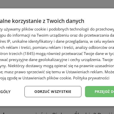
lne korzystanie z Twoich danych
rzy używamy plików cookie i podobnych technologii do przechow
ępu do informacji na Twoim urządzeniu oraz do przetwarzania 
dres IP, unikalne identyfikatory i dane przeglądania, w celu wyświ
h reklam i treści, pomiaru reklam i treści, analizy odbiorców or
tron trzecich (1845)
mogą również przetwarzać Twoje dane w tych
wać precyzyjne dane geolokalizacyjne i cechy urządzenia. Twoje
tryny. Niektórzy dostawcy mogą opierać się na prawnie uzasadnio
ie; masz prawo sprzeciwić się temu w
Ustawieniach reklam
. Może
woją zgodę w
Ustawieniach plików cookie
.
Polityka prywatności
EGÓŁY
ODRZUĆ WSZYSTKIE
PRZEJDŹ 
Wydajność
Targetowanie
Funkcjonalność
Ni