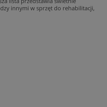
za lista przedstawia świetnie
zy innymi w sprzęt do rehabilitacji,
ane
owanie użytkownika i
j.
dentyfikator sesji.
dentyfikator sesji.
dentyfikator sesji.
informacje o
o preferencjach
czas korzystania z
tyczące polityki
, zapewniając ich
izytach. Dzięki
ponownie
cji, co zwiększa
jami ochrony