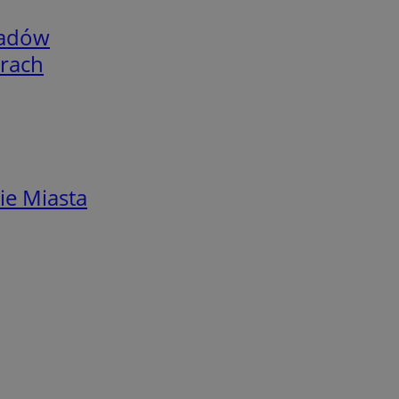
adów
arach
ie Miasta