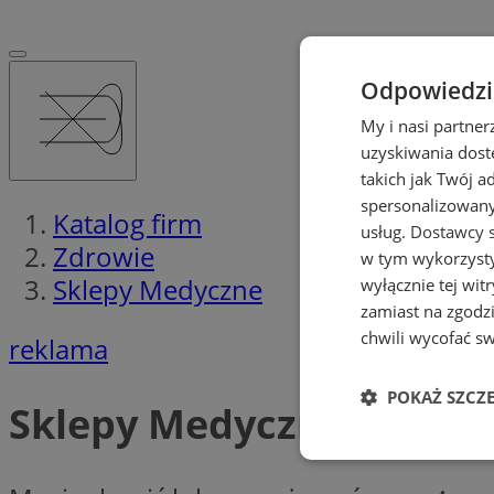
Odpowiedzia
My i nasi partne
uzyskiwania dost
takich jak Twój a
spersonalizowanyc
Katalog firm
usług.
Dostawcy s
Zdrowie
w tym wykorzysty
Sklepy Medyczne
wyłącznie tej wi
zamiast na zgodz
chwili wycofać s
reklama
POKAŻ SZCZ
Sklepy Medyczne
Niezbędne