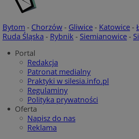
ustat_h0XXxbtbr5aj
sa-user-id-v3
tuuid
__mguid_
Bytom
-
Chorzów
-
Gliwice
-
Katowice
-
tuuid
Ruda Śląska
-
Rybnik
-
Siemianowice
-
S
_clck
Portal
OAID
_clsk
ustat_5ei1p1pnc3n
Redakcja
__mguid_
Patronat medialny
Praktyki w silesia.info.pl
IDE
sa-user-id-v3
Regulaminy
Polityka prywatności
Oferta
DotomiTest
__eoi
ustat_h8l7x7j14qX
Napisz do nas
ustat_zm9qrpqu0l
Reklama
obuid
openstat_Xmttgg6d
c
ADK_EX_11