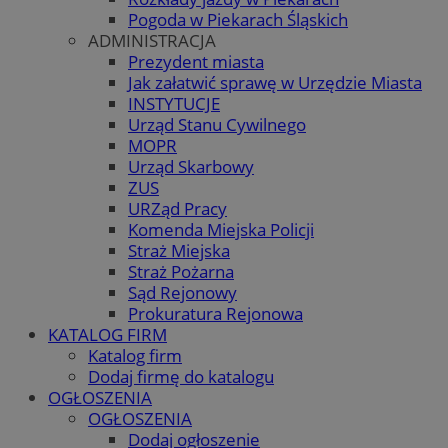
Pogoda w Piekarach Śląskich
ADMINISTRACJA
Prezydent miasta
Jak załatwić sprawę w Urzędzie Miasta
INSTYTUCJE
Urząd Stanu Cywilnego
MOPR
Urząd Skarbowy
ZUS
URZąd Pracy
Komenda Miejska Policji
Straż Miejska
Straż Pożarna
Sąd Rejonowy
Prokuratura Rejonowa
KATALOG FIRM
Katalog firm
Dodaj firmę do katalogu
OGŁOSZENIA
OGŁOSZENIA
Dodaj ogłoszenie