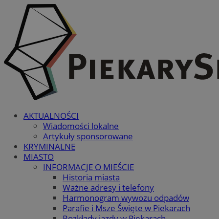
AKTUALNOŚCI
Wiadomości lokalne
Artykuły sponsorowane
KRYMINALNE
MIASTO
INFORMACJE O MIEŚCIE
Historia miasta
Ważne adresy i telefony
Harmonogram wywozu odpadów
Parafie i Msze Święte w Piekarach
Rozkłady jazdy w Piekarach