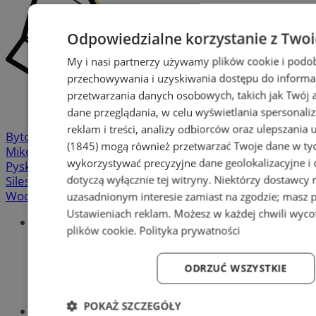
Odpowiedzialne korzystanie z Two
My i nasi partnerzy używamy plików cookie i podo
przechowywania i uzyskiwania dostępu do informa
przetwarzania danych osobowych, takich jak Twój ad
dane przeglądania, w celu wyświetlania spersonali
reklam i treści, analizy odbiorców oraz ulepszania 
Bytom
-
Chorzów
-
Gliwice
-
Katowice
-
Łaziska Górne
-
(1845)
mogą również przetwarzać Twoje dane w tych
Mikołów
-
Mysłowice
-
Orzesze
-
Piekary Śląskie
-
wykorzystywać precyzyjne dane geolokalizacyjne i
Pyskowice
-
Ruda Śląska
-
Rybnik
-
Siemianowice
-
dotyczą wyłącznie tej witryny. Niektórzy dostawcy
Silesia.info.pl
-
Sosnowiec
-
Świętochłowice
-
Tychy
-
Wodzisław
-
Zabrze
-
Żory
uzasadnionym interesie zamiast na zgodzie; masz 
Ustawieniach reklam
. Możesz w każdej chwili wyc
Portal
plików cookie
.
Polityka prywatności
Redakcja
Patronat medialny
Praktyki w silesia.info.pl
ODRZUĆ WSZYSTKIE
Regulaminy
Polityka prywatności
POKAŻ SZCZEGÓŁY
Oferta