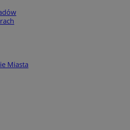
adów
arach
ie Miasta