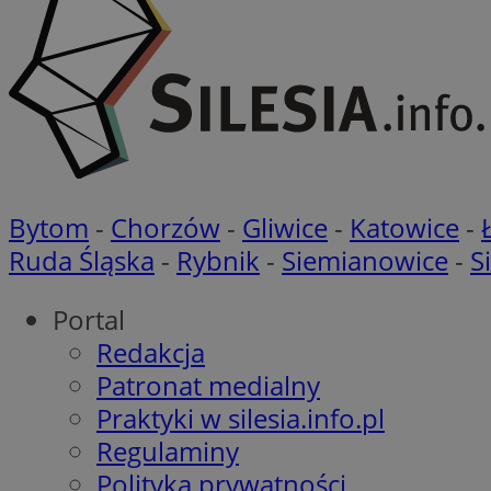
ROLLOUT_TOKEN
openstat_ui7qxbn
ustat_mscumsezXj6
ustat_h0XXxbtbr5aj
sa-user-id-v3
tuuid
__mguid_
tuuid
_clck
Bytom
-
Chorzów
-
Gliwice
-
Katowice
-
OAID
Ruda Śląska
-
Rybnik
-
Siemianowice
-
S
_clsk
ustat_5ei1p1pnc3n
__mguid_
Portal
Redakcja
IDE
sa-user-id-v3
Patronat medialny
Praktyki w silesia.info.pl
Regulaminy
DotomiTest
__eoi
ustat_h8l7x7j14qX
Polityka prywatności