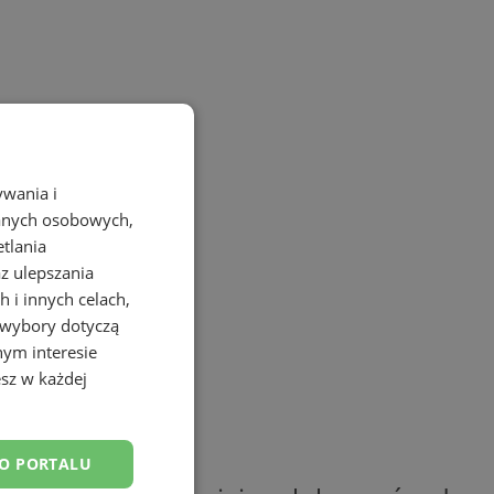
ywania i
danych osobowych,
etlania
az ulepszania
 i innych celach,
 wybory dotyczą
nym interesie
sz w każdej
DO PORTALU