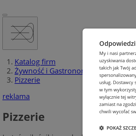
Odpowiedzia
My i nasi partne
Katalog firm
uzyskiwania dost
takich jak Twój a
Żywność i Gastronomia
spersonalizowanyc
Pizzerie
usług.
Dostawcy s
w tym wykorzysty
reklama
wyłącznie tej wi
zamiast na zgodz
chwili wycofać s
Pizzerie
POKAŻ SZCZ