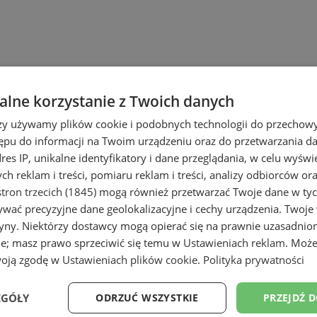
lne korzystanie z Twoich danych
rzy używamy plików cookie i podobnych technologii do przechow
ępu do informacji na Twoim urządzeniu oraz do przetwarzania 
dres IP, unikalne identyfikatory i dane przeglądania, w celu wyświ
h reklam i treści, pomiaru reklam i treści, analizy odbiorców or
tron trzecich (1845)
mogą również przetwarzać Twoje dane w tych
wać precyzyjne dane geolokalizacyjne i cechy urządzenia. Twoje
tryny. Niektórzy dostawcy mogą opierać się na prawnie uzasadnio
ie; masz prawo sprzeciwić się temu w
Ustawieniach reklam
. Może
woją zgodę w
Ustawieniach plików cookie
.
Polityka prywatności
EGÓŁY
ODRZUĆ WSZYSTKIE
PRZEJDŹ 