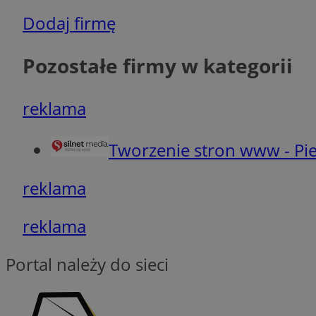
Dodaj firmę
Pozostałe firmy w kategorii
INGRESSCOOKIE
reklama
CookieScriptConse
Tworzenie stron www - Pie
__cf_bm
reklama
reklama
Portal należy do sieci
Nazwa
Pro
Nazwa
Nazwa
Do
Nazwa
openstat_gid
ustat_gid
google_push
.bi
ustat_3zn4uzjz1qh
__Secure-