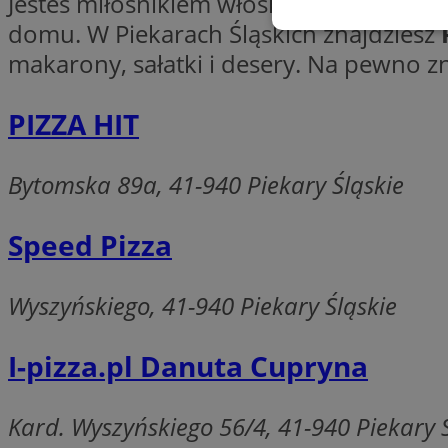
Jesteś miłośnikiem włoskiego jedzenia? 
domu. W Piekarach Śląskich znajdziesz
Niezbędne
makarony, sałatki i desery. Na pewno zna
PIZZA HIT
Ni
Bytomska 89a, 41-940 Piekary Śląskie
Niezbędne pliki cook
zarządzanie kontem. 
Speed Pizza
Nazwa
Wyszyńskiego, 41-940 Piekary Śląskie
SessID
QeSessID
I-pizza.pl Danuta Cupryna
MvSessID
VISITOR_PRIVACY_
Kard. Wyszyńskiego 56/4, 41-940 Piekary 