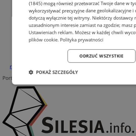
(1845)
mogą również przetwarzać Twoje dane w tych
wykorzystywać precyzyjne dane geolokalizacyjne i
Pościel bawełniana – miękkość,
dotyczą wyłącznie tej witryny. Niektórzy dostawcy
którą pokochasz!
uzasadnionym interesie zamiast na zgodzie; masz 
Ustawieniach reklam
. Możesz w każdej chwili wyc
Producent bram i ogrodzeń Śląsk
plików cookie
.
Polityka prywatności
oferuje nowoczesne systemy
aluminiowe
ODRZUĆ WSZYSTKIE
reklama
POKAŻ SZCZEGÓŁY
Portal należy do sieci
Niezbędne
Wydajność
Targetowanie
Fun
Niezbędne
Wydajność
Targetowanie
Fun