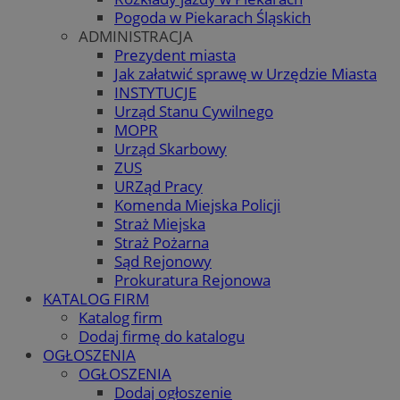
Pogoda w Piekarach Śląskich
ADMINISTRACJA
Prezydent miasta
Jak załatwić sprawę w Urzędzie Miasta
INSTYTUCJE
Urząd Stanu Cywilnego
MOPR
Urząd Skarbowy
ZUS
URZąd Pracy
Komenda Miejska Policji
Straż Miejska
Straż Pożarna
Sąd Rejonowy
Prokuratura Rejonowa
KATALOG FIRM
Katalog firm
Dodaj firmę do katalogu
OGŁOSZENIA
OGŁOSZENIA
Dodaj ogłoszenie