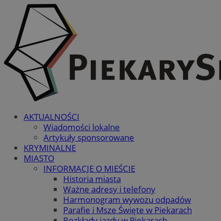
AKTUALNOŚCI
Wiadomości lokalne
Artykuły sponsorowane
KRYMINALNE
MIASTO
INFORMACJE O MIEŚCIE
Historia miasta
Ważne adresy i telefony
Harmonogram wywozu odpadów
Parafie i Msze Święte w Piekarach
Rozkłady jazdy w Piekarach