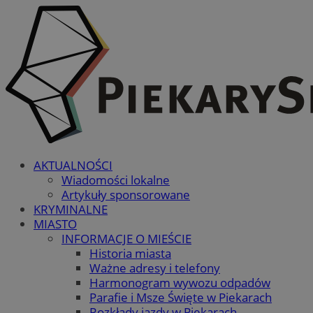
AKTUALNOŚCI
Wiadomości lokalne
Artykuły sponsorowane
KRYMINALNE
MIASTO
INFORMACJE O MIEŚCIE
Historia miasta
Ważne adresy i telefony
Harmonogram wywozu odpadów
Parafie i Msze Święte w Piekarach
Rozkłady jazdy w Piekarach