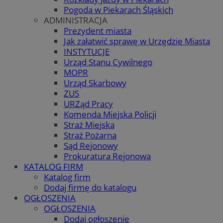
Pogoda w Piekarach Śląskich
ADMINISTRACJA
Prezydent miasta
Jak załatwić sprawę w Urzędzie Miasta
INSTYTUCJE
Urząd Stanu Cywilnego
MOPR
Urząd Skarbowy
ZUS
URZąd Pracy
Komenda Miejska Policji
Straż Miejska
Straż Pożarna
Sąd Rejonowy
Prokuratura Rejonowa
KATALOG FIRM
Katalog firm
Dodaj firmę do katalogu
OGŁOSZENIA
OGŁOSZENIA
Dodaj ogłoszenie