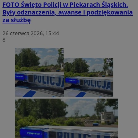
FOTO
Święto Policji w Piekarach Śląskich.
Były odznaczenia, awanse i podziękowania
za służbę
26 czerwca 2026, 15:44
8