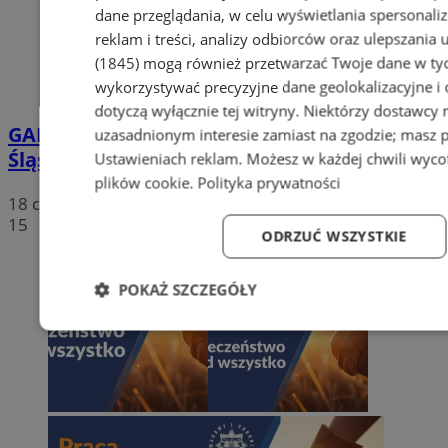
dane przeglądania, w celu wyświetlania spersonali
reklam i treści, analizy odbiorców oraz ulepszania 
(1845)
mogą również przetwarzać Twoje dane w tych
wykorzystywać precyzyjne dane geolokalizacyjne i
dotyczą wyłącznie tej witryny. Niektórzy dostawcy
GALERIA
Bezpieczne wakacje w Piekarach
uzasadnionym interesie zamiast na zgodzie; masz 
Śląskich. Służby edukują dzieci i seniorów
Ustawieniach reklam
. Możesz w każdej chwili wyc
plików cookie
.
Polityka prywatności
18 czerwca 2026, 19:52
15
ODRZUĆ WSZYSTKIE
POKAŻ SZCZEGÓŁY
Niezbędne
Wydajność
Targetowanie
Fun