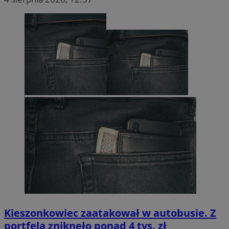
Kieszonkowiec zaatakował w autobusie. Z
portfela zniknęło ponad 4 tys. zł