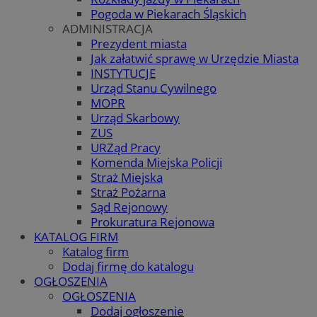
Pogoda w Piekarach Śląskich
ADMINISTRACJA
Prezydent miasta
Jak załatwić sprawę w Urzędzie Miasta
INSTYTUCJE
Urząd Stanu Cywilnego
MOPR
Urząd Skarbowy
ZUS
URZąd Pracy
Komenda Miejska Policji
Straż Miejska
Straż Pożarna
Sąd Rejonowy
Prokuratura Rejonowa
KATALOG FIRM
Katalog firm
Dodaj firmę do katalogu
OGŁOSZENIA
OGŁOSZENIA
Dodaj ogłoszenie