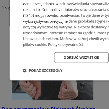
dane przeglądania, w celu wyświetlania spersonali
18 grudnia 2025, 14:41
reklam i treści, analizy odbiorców oraz ulepszania 
(1845)
mogą również przetwarzać Twoje dane w tych
wykorzystywać precyzyjne dane geolokalizacyjne i
dotyczą wyłącznie tej witryny. Niektórzy dostawcy
uzasadnionym interesie zamiast na zgodzie; masz 
Ustawieniach reklam
. Możesz w każdej chwili wyc
plików cookie
.
Polityka prywatności
ODRZUĆ WSZYSTKIE
POKAŻ SZCZEGÓŁY
Niezbędne
Wydajność
Targetowanie
Fun
Dwa zatrzymania w Piekarach Śląskich –