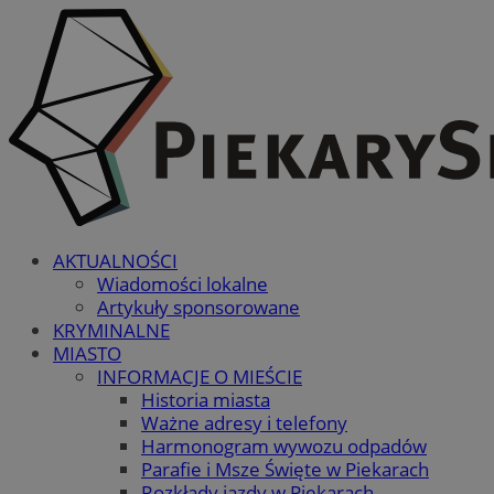
AKTUALNOŚCI
Wiadomości lokalne
Artykuły sponsorowane
KRYMINALNE
MIASTO
INFORMACJE O MIEŚCIE
Historia miasta
Ważne adresy i telefony
Harmonogram wywozu odpadów
Parafie i Msze Święte w Piekarach
Rozkłady jazdy w Piekarach