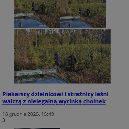
Piekarscy dzielnicowi i strażnicy leśni
walczą z nielegalną wycinką choinek
18 grudnia 2025, 15:49
3