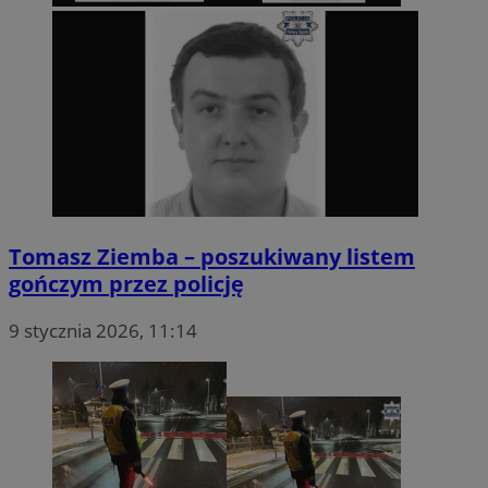
Tomasz Ziemba – poszukiwany listem
gończym przez policję
9 stycznia 2026, 11:14