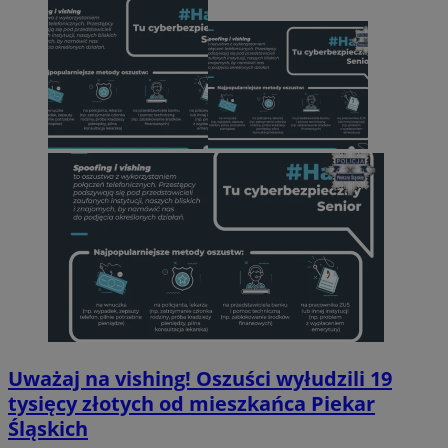
Uważaj na vishing! Oszuści wyłudzili 19
tysięcy złotych od mieszkańca Piekar
Śląskich