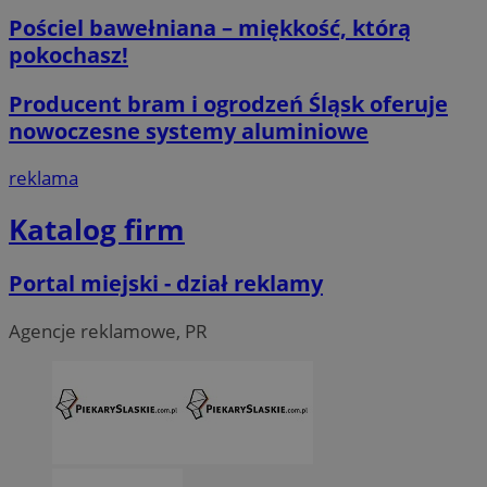
Pościel bawełniana – miękkość, którą
pokochasz!
Niezbędne
Wydajność
Targetowanie
Fun
Niezbędne pliki cookie umożliwiają korzystanie z podstawowych fun
Producent bram i ogrodzeń Śląsk oferuje
logowanie użytkownika i zarządzanie kontem. Bez niezbędnych p
nowoczesne systemy aluminiowe
ze strony internetowej.
O
Nazwa
Provider
/
Domena
reklama
przech
SessID
piekaryslaskie.com.pl
1
Katalog firm
QeSessID
piekaryslaskie.com.pl
1
Portal miejski - dział reklamy
MvSessID
piekaryslaskie.com.pl
1
Agencje reklamowe, PR
VISITOR_PRIVACY_METADATA
5 mie
YouTube
tyg
.youtube.com