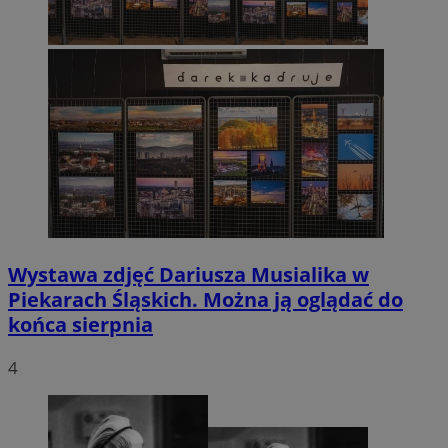
Wystawa zdjęć Dariusza Musialika w
Piekarach Śląskich. Można ją oglądać do
końca sierpnia
4