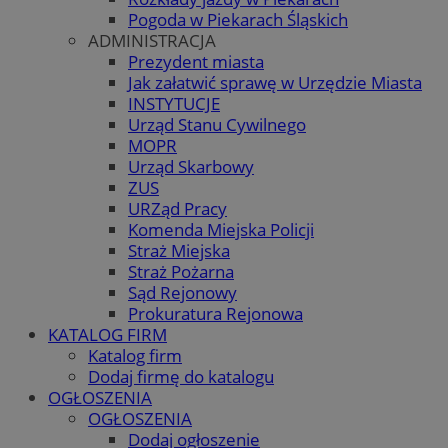
Pogoda w Piekarach Śląskich
ADMINISTRACJA
Prezydent miasta
Jak załatwić sprawę w Urzędzie Miasta
INSTYTUCJE
Urząd Stanu Cywilnego
MOPR
Urząd Skarbowy
ZUS
URZąd Pracy
Komenda Miejska Policji
Straż Miejska
Straż Pożarna
Sąd Rejonowy
Prokuratura Rejonowa
KATALOG FIRM
Katalog firm
Dodaj firmę do katalogu
OGŁOSZENIA
OGŁOSZENIA
Dodaj ogłoszenie