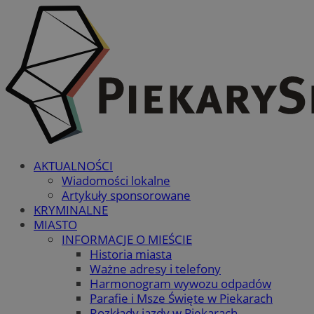
AKTUALNOŚCI
Wiadomości lokalne
Artykuły sponsorowane
KRYMINALNE
MIASTO
INFORMACJE O MIEŚCIE
Historia miasta
Ważne adresy i telefony
Harmonogram wywozu odpadów
Parafie i Msze Święte w Piekarach
Rozkłady jazdy w Piekarach