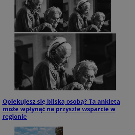
Opiekujesz się bliską osobą? Ta ankieta
może wpłynąć na przyszłe wsparcie w
regionie