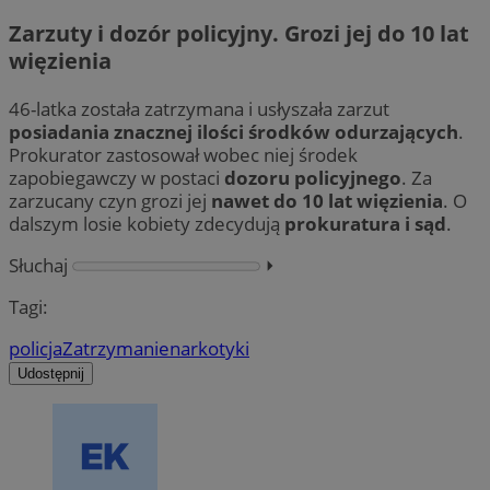
Zarzuty i dozór policyjny. Grozi jej do 10 lat
więzienia
46-latka została zatrzymana i usłyszała zarzut
posiadania znacznej ilości środków odurzających
.
Prokurator zastosował wobec niej środek
zapobiegawczy w postaci
dozoru policyjnego
. Za
zarzucany czyn grozi jej
nawet do 10 lat więzienia
. O
dalszym losie kobiety zdecydują
prokuratura i sąd
.
Słuchaj
⏵︎
Tagi:
policja
Zatrzymanie
narkotyki
Udostępnij