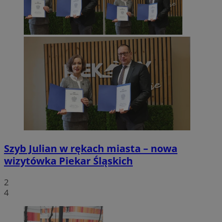
Szyb Julian w rękach miasta – nowa
wizytówka Piekar Śląskich
2
4