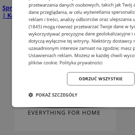
przetwarzania danych osobowych, takich jak Twój ad
Sprzątanie po zgonie w Piekarach Śląskich
dane przeglądania, w celu wyświetlania spersonali
| Kastelnik
reklam i treści, analizy odbiorców oraz ulepszania 
(1845)
mogą również przetwarzać Twoje dane w tych
wykorzystywać precyzyjne dane geolokalizacyjne i
dotyczą wyłącznie tej witryny. Niektórzy dostawcy
uzasadnionym interesie zamiast na zgodzie; masz 
Ustawieniach reklam
. Możesz w każdej chwili wyc
plików cookie
.
Polityka prywatności
ODRZUĆ WSZYSTKIE
POKAŻ SZCZEGÓŁY
Niezbędne
Wydajność
Targetowanie
Fun