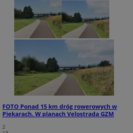
FOTO
Ponad 15 km dróg rowerowych w
Piekarach. W planach Velostrada GZM
2
13