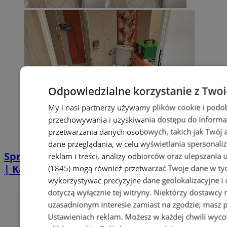
Odpowiedzialne korzystanie z Two
My i nasi partnerzy używamy plików cookie i podo
przechowywania i uzyskiwania dostępu do informa
przetwarzania danych osobowych, takich jak Twój ad
dane przeglądania, w celu wyświetlania spersonali
Sprzątanie po zgonie w Piekarach Śląskich
reklam i treści, analizy odbiorców oraz ulepszania 
| Kastelnik
(1845)
mogą również przetwarzać Twoje dane w tych
wykorzystywać precyzyjne dane geolokalizacyjne i
dotyczą wyłącznie tej witryny. Niektórzy dostawcy
uzasadnionym interesie zamiast na zgodzie; masz 
Ustawieniach reklam
. Możesz w każdej chwili wyc