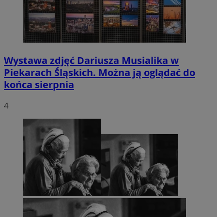
Wystawa zdjęć Dariusza Musialika w
Piekarach Śląskich. Można ją oglądać do
końca sierpnia
4