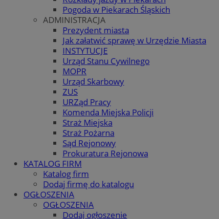
Pogoda w Piekarach Śląskich
ADMINISTRACJA
Prezydent miasta
Jak załatwić sprawę w Urzędzie Miasta
INSTYTUCJE
Urząd Stanu Cywilnego
MOPR
Urząd Skarbowy
ZUS
URZąd Pracy
Komenda Miejska Policji
Straż Miejska
Straż Pożarna
Sąd Rejonowy
Prokuratura Rejonowa
KATALOG FIRM
Katalog firm
Dodaj firmę do katalogu
OGŁOSZENIA
OGŁOSZENIA
Dodaj ogłoszenie