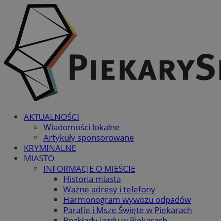
AKTUALNOŚCI
Wiadomości lokalne
Artykuły sponsorowane
KRYMINALNE
MIASTO
INFORMACJE O MIEŚCIE
Historia miasta
Ważne adresy i telefony
Harmonogram wywozu odpadów
Parafie i Msze Święte w Piekarach
Rozkłady jazdy w Piekarach