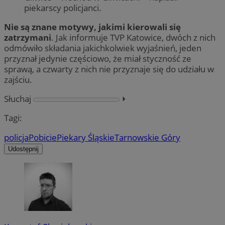
piekarscy policjanci.
Nie są znane motywy, jakimi kierowali się
zatrzymani
. Jak informuje TVP Katowice, dwóch z nich
odmówiło składania jakichkolwiek wyjaśnień, jeden
przyznał jedynie częściowo, że miał styczność ze
sprawą, a czwarty z nich nie przyznaje się do udziału w
zajściu.
Słuchaj
⏵︎
Tagi:
policja
Pobicie
Piekary Śląskie
Tarnowskie Góry
Udostępnij