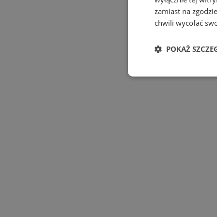
zamiast na zgodzi
chwili wycofać sw
POKAŻ SZCZE
Niezbędne
Nie
Niezbędne pliki cookie
zarządzanie kontem. B
Nazwa
SessID