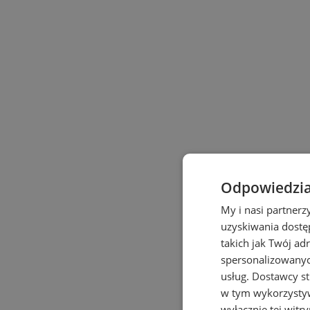
Odpowiedzia
My i nasi partner
uzyskiwania dostę
takich jak Twój adr
spersonalizowanych
usług.
Dostawcy st
w tym wykorzystyw
wyłącznie tej witr