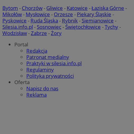
Bytom
-
Chorzów
-
Gliwice
-
Katowice
-
Łaziska Górne
-
Mikołów
-
Mysłowice
-
Orzesze
-
Piekary Śląskie
-
Pyskowice
-
Ruda Śląska
-
Rybnik
-
Siemianowice
-
Silesia.info.pl
-
Sosnowiec
-
Świętochłowice
-
Tychy
-
Wodzisław
-
Zabrze
-
Żory
Portal
Redakcja
Patronat medialny
Praktyki w silesia.info.pl
Regulaminy
Polityka prywatności
Oferta
Napisz do nas
Reklama