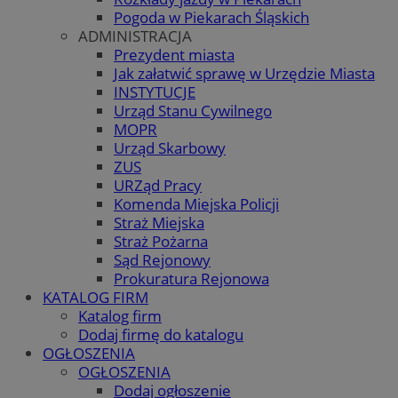
Pogoda w Piekarach Śląskich
ADMINISTRACJA
Prezydent miasta
Jak załatwić sprawę w Urzędzie Miasta
INSTYTUCJE
Urząd Stanu Cywilnego
MOPR
Urząd Skarbowy
ZUS
URZąd Pracy
Komenda Miejska Policji
Straż Miejska
Straż Pożarna
Sąd Rejonowy
Prokuratura Rejonowa
KATALOG FIRM
Katalog firm
Dodaj firmę do katalogu
OGŁOSZENIA
OGŁOSZENIA
Dodaj ogłoszenie