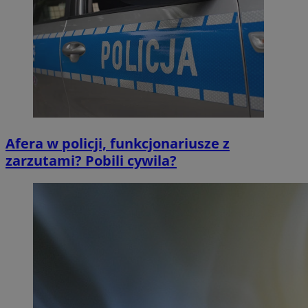
Afera w policji, funkcjonariusze z
zarzutami? Pobili cywila?