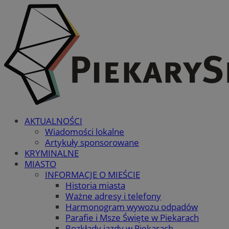
AKTUALNOŚCI
Wiadomości lokalne
Artykuły sponsorowane
KRYMINALNE
MIASTO
INFORMACJE O MIEŚCIE
Historia miasta
Ważne adresy i telefony
Harmonogram wywozu odpadów
Parafie i Msze Święte w Piekarach
Rozkłady jazdy w Piekarach