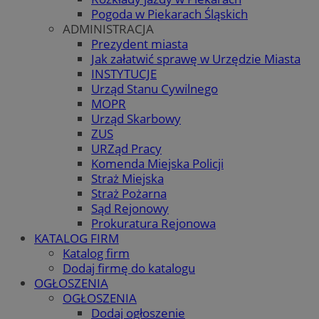
Pogoda w Piekarach Śląskich
ADMINISTRACJA
Prezydent miasta
Jak załatwić sprawę w Urzędzie Miasta
INSTYTUCJE
Urząd Stanu Cywilnego
MOPR
Urząd Skarbowy
ZUS
URZąd Pracy
Komenda Miejska Policji
Straż Miejska
Straż Pożarna
Sąd Rejonowy
Prokuratura Rejonowa
KATALOG FIRM
Katalog firm
Dodaj firmę do katalogu
OGŁOSZENIA
OGŁOSZENIA
Dodaj ogłoszenie