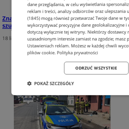
dane przeglądania, w celu wyświetlania spersonali
reklam i treści, analizy odbiorców oraz ulepszania 
Znaleziono torbę na ul. Hutniczej – policja
(1845)
mogą również przetwarzać Twoje dane w tych
szuka właściciela
wykorzystywać precyzyjne dane geolokalizacyjne i
dotyczą wyłącznie tej witryny. Niektórzy dostawcy
18 lipca 2025, 12:10
uzasadnionym interesie zamiast na zgodzie; masz 
Ustawieniach reklam
. Możesz w każdej chwili wyc
plików cookie
.
Polityka prywatności
ODRZUĆ WSZYSTKIE
POKAŻ SZCZEGÓŁY
Niezbędne
Wydajność
Targetowanie
Fun