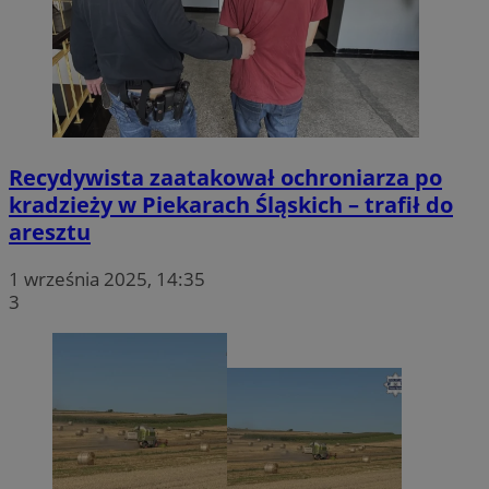
Recydywista zaatakował ochroniarza po
kradzieży w Piekarach Śląskich – trafił do
aresztu
1 września 2025, 14:35
3