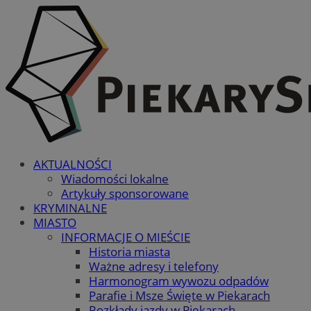
AKTUALNOŚCI
Wiadomości lokalne
Artykuły sponsorowane
KRYMINALNE
MIASTO
INFORMACJE O MIEŚCIE
Historia miasta
Ważne adresy i telefony
Harmonogram wywozu odpadów
Parafie i Msze Święte w Piekarach
Rozkłady jazdy w Piekarach