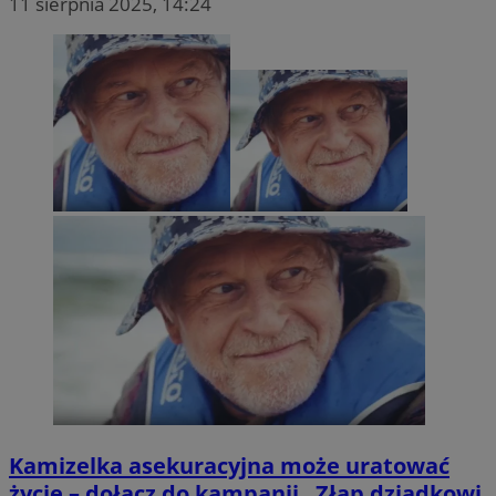
11 sierpnia 2025, 14:24
Kamizelka asekuracyjna może uratować
życie – dołącz do kampanii „Złap dziadkowi