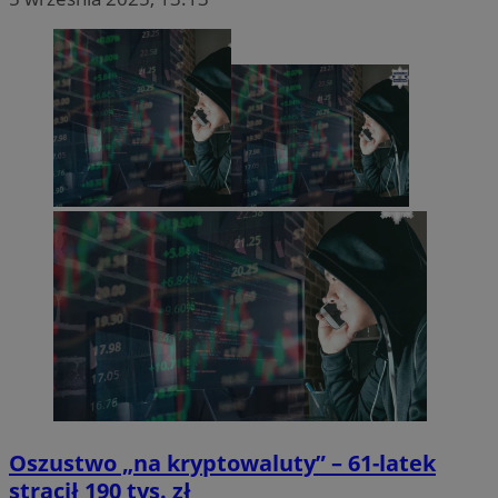
Oszustwo „na kryptowaluty” – 61-latek
stracił 190 tys. zł