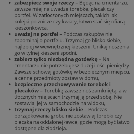
zabezpiecz swoje rzeczy
– Będąc na cmentarzu,
zawsze miej na uwadze torebkę, plecak czy
portfel. W zatłoczonych miejscach, takich jak
kolejki po znicze czy kwiaty, łatwo stać się ofiarą
kieszonkowca,
uważaj na portfel
– Podczas zakupów nie
zapominaj o portfelu. Trzymaj go blisko siebie,
najlepiej w wewnętrznej kieszeni. Unikaj noszenia
go w tylnej kieszeni spodni,
zabierz tylko niezbędną gotówkę
– Na
cmentarzu nie potrzebujesz dużej ilości pieniędzy.
Zawsze schowaj gotówkę w bezpiecznym miejscu,
a cenne przedmioty zostaw w domu,
bezpieczne przechowywanie torebek i
plecaków
– Torebkę zawsze noś zamkniętą, a w
tłocznych miejscach trzymaj ją przed sobą. Nie
zostawiaj jej w samochodzie na widoku,
trzymaj rzeczy blisko siebie
– Podczas
porządkowania grobu nie zostawiaj torebki czy
plecaka na oddalonej ławce, gdzie mogą być łatwo
dostępne dla złodzieja.