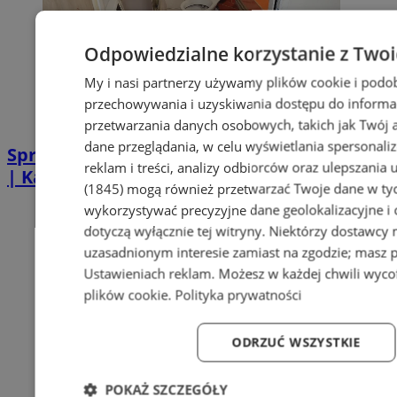
Odpowiedzialne korzystanie z Two
My i nasi partnerzy używamy plików cookie i podo
przechowywania i uzyskiwania dostępu do informa
przetwarzania danych osobowych, takich jak Twój ad
dane przeglądania, w celu wyświetlania spersonali
Sprzątanie po zgonie w Piekarach Śląskich
reklam i treści, analizy odbiorców oraz ulepszania 
| Kastelnik
(1845)
mogą również przetwarzać Twoje dane w tych
wykorzystywać precyzyjne dane geolokalizacyjne i
dotyczą wyłącznie tej witryny. Niektórzy dostawcy
uzasadnionym interesie zamiast na zgodzie; masz 
Ustawieniach reklam
. Możesz w każdej chwili wyc
plików cookie
.
Polityka prywatności
ODRZUĆ WSZYSTKIE
POKAŻ SZCZEGÓŁY