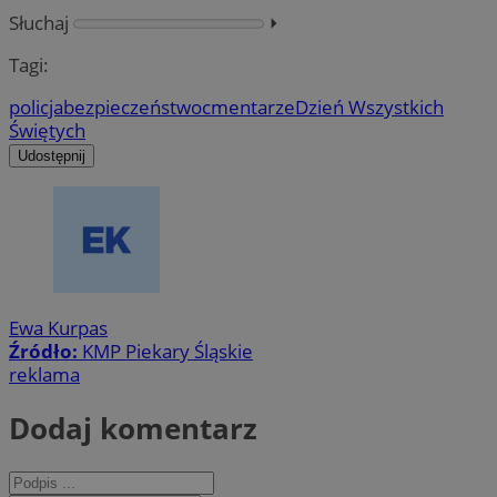
Słuchaj
⏵︎
Tagi:
policja
bezpieczeństwo
cmentarze
Dzień Wszystkich
Świętych
Udostępnij
Ewa Kurpas
Źródło:
KMP Piekary Śląskie
reklama
Dodaj komentarz