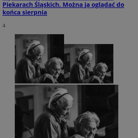
Piekarach Śląskich. Można ją oglądać do
końca sierpnia
4