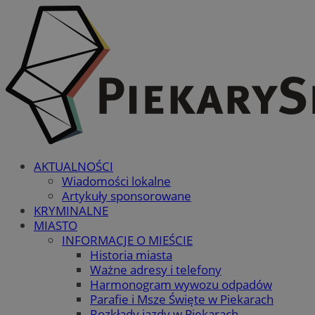
AKTUALNOŚCI
Wiadomości lokalne
Artykuły sponsorowane
KRYMINALNE
MIASTO
INFORMACJE O MIEŚCIE
Historia miasta
Ważne adresy i telefony
Harmonogram wywozu odpadów
Parafie i Msze Święte w Piekarach
Rozkłady jazdy w Piekarach