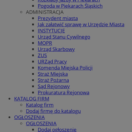
Pogoda w Piekarach Śląskich
ADMINISTRACJA
Prezydent miasta
Jak załatwić sprawę w Urzędzie Miasta
INSTYTUCJE
Urząd Stanu Cywilnego
MOPR
Urząd Skarbowy
ZUS
URZąd Pracy
Komenda Miejska Policji
Straż Miejska
Straż Pożarna
Sąd Rejonowy
Prokuratura Rejonowa
KATALOG FIRM
Katalog firm
Dodaj firmę do katalogu
OGŁOSZENIA
OGŁOSZENIA
Dodaj ogłoszenie