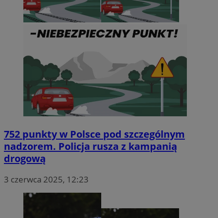
752 punkty w Polsce pod szczególnym
nadzorem. Policja rusza z kampanią
drogową
3 czerwca 2025, 12:23