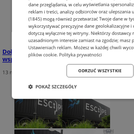
dane przeglądania, w celu wyświetlania spersonali
reklam i treści, analizy odbiorców oraz ulepszania 
(1845)
mogą również przetwarzać Twoje dane w tych
wykorzystywać precyzyjne dane geolokalizacyjne i
dotyczą wyłącznie tej witryny. Niektórzy dostawcy
uzasadnionym interesie zamiast na zgodzie; masz 
Ustawieniach reklam
. Możesz w każdej chwili wyc
Dołącz do akcji „Wiosna na sportowo” i
plików cookie
.
Polityka prywatności
wspieraj Fundację Pomocy Wdowom!
ODRZUĆ WSZYSTKIE
13 maja 2025, 11:24
POKAŻ SZCZEGÓŁY
Niezbędne
Wydajność
Targetowanie
Fun