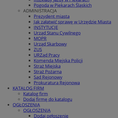
Pogoda w Piekarach Śląskich
ADMINISTRACJA
Prezydent miasta
Jak załatwić sprawę w Urzędzie Miasta
INSTYTUCJE
Urząd Stanu Cywilnego
MOPR
Urząd Skarbowy
ZUS
URZąd Pracy
Komenda Miejska Policji
Straż Miejska
Straż Pożarna
Sąd Rejonowy
Prokuratura Rejonowa
KATALOG FIRM
Katalog firm
Dodaj firmę do katalogu
OGŁOSZENIA
OGŁOSZENIA
Dodaj ogłoszenie