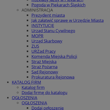
Pogoda w Piekarach Śląskich
ADMINISTRACJA
Prezydent miasta
Jak załatwić sprawę w Urzędzie Miasta
INSTYTUCJE
Urząd Stanu Cywilnego
MOPR
Urząd Skarbowy
ZUS
URZąd Pracy
Komenda Miejska Policji
Straż Miejska
Straż Pożarna
Sąd Rejonowy
Prokuratura Rejonowa
KATALOG FIRM
Katalog firm
Dodaj firmę do katalogu
OGŁOSZENIA
OGŁOSZENIA
Dodaj ogłoszenie