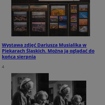
Wystawa zdjęć Dariusza Musialika w
Piekarach Śląskich. Można ją oglądać do
końca sierpnia
4