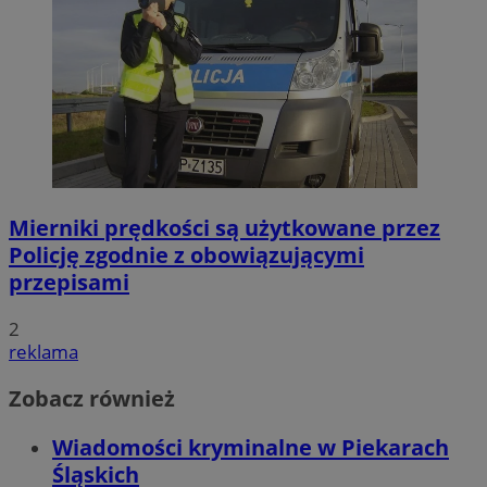
Mierniki prędkości są użytkowane przez
Policję zgodnie z obowiązującymi
przepisami
2
reklama
Zobacz również
Wiadomości kryminalne w Piekarach
Śląskich