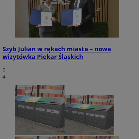
Szyb Julian w rękach miasta – nowa
wizytówka Piekar Śląskich
2
4