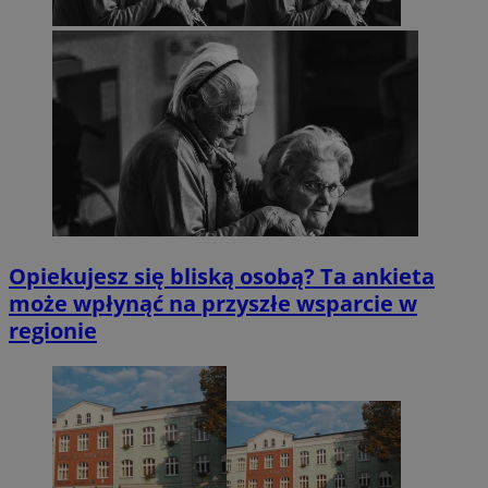
Opiekujesz się bliską osobą? Ta ankieta
może wpłynąć na przyszłe wsparcie w
regionie