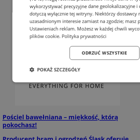
wykorzystywać precyzyjne dane geolokalizacyjne i
dotyczą wyłącznie tej witryny. Niektórzy dostawcy
uzasadnionym interesie zamiast na zgodzie; masz 
Ustawieniach reklam
. Możesz w każdej chwili wyc
plików cookie
.
Polityka prywatności
ODRZUĆ WSZYSTKIE
POKAŻ SZCZEGÓŁY
Niezbędne
Wydajność
Targetowanie
Fun
Pościel bawełniana – miękkość, którą
pokochasz!
Niezbędne
Wydajność
Targetowanie
Fun
Producent bram i ogrodzeń Śląsk oferuje
Niezbędne pliki cookie umożliwiają korzystanie z podstawowych fun