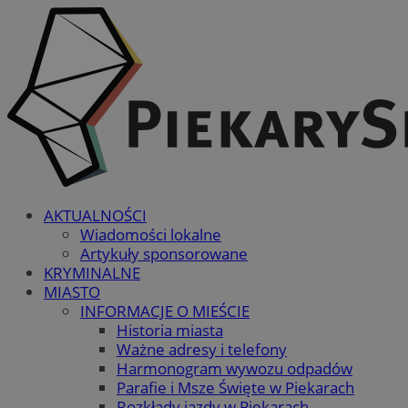
AKTUALNOŚCI
Wiadomości lokalne
Artykuły sponsorowane
KRYMINALNE
MIASTO
INFORMACJE O MIEŚCIE
Historia miasta
Ważne adresy i telefony
Harmonogram wywozu odpadów
Parafie i Msze Święte w Piekarach
Rozkłady jazdy w Piekarach