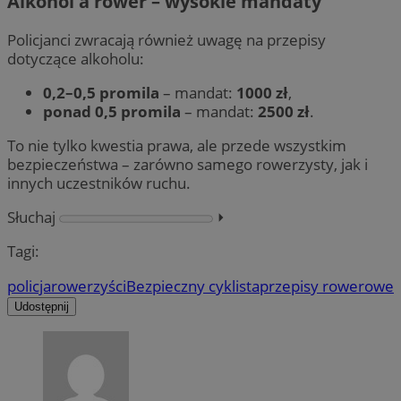
Alkohol a rower – wysokie mandaty
Policjanci zwracają również uwagę na przepisy
dotyczące alkoholu:
0,2–0,5 promila
– mandat:
1000 zł
,
ponad 0,5 promila
– mandat:
2500 zł
.
To nie tylko kwestia prawa, ale przede wszystkim
bezpieczeństwa – zarówno samego rowerzysty, jak i
innych uczestników ruchu.
Słuchaj
⏵︎
Tagi:
policja
rowerzyści
Bezpieczny cyklista
przepisy rowerowe
Udostępnij