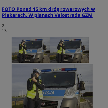
FOTO
Ponad 15 km dróg rowerowych w
Piekarach. W planach Velostrada GZM
2
13