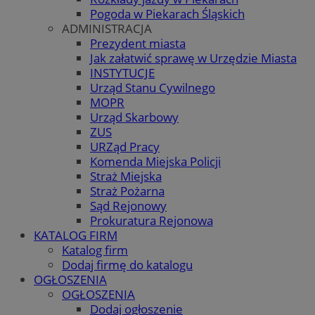
Pogoda w Piekarach Śląskich
ADMINISTRACJA
Prezydent miasta
Jak załatwić sprawę w Urzędzie Miasta
INSTYTUCJE
Urząd Stanu Cywilnego
MOPR
Urząd Skarbowy
ZUS
URZąd Pracy
Komenda Miejska Policji
Straż Miejska
Straż Pożarna
Sąd Rejonowy
Prokuratura Rejonowa
KATALOG FIRM
Katalog firm
Dodaj firmę do katalogu
OGŁOSZENIA
OGŁOSZENIA
Dodaj ogłoszenie