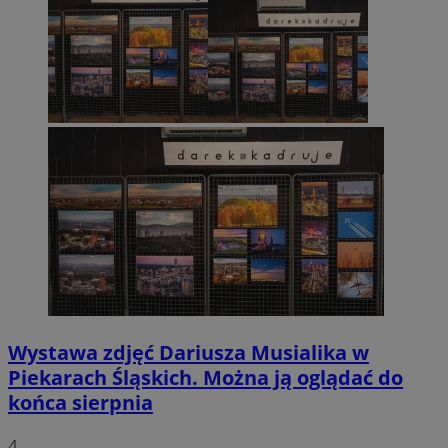
Wystawa zdjęć Dariusza Musialika w
Piekarach Śląskich. Można ją oglądać do
końca sierpnia
4