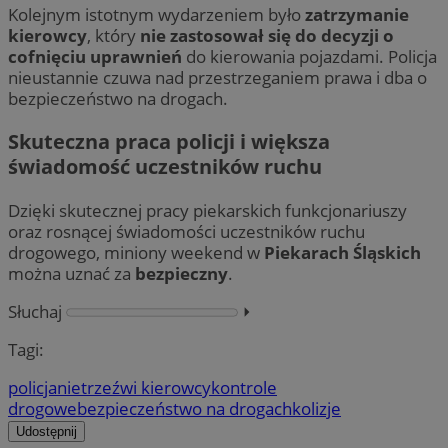
Kolejnym istotnym wydarzeniem było
zatrzymanie
kierowcy
, który
nie zastosował się do decyzji o
cofnięciu uprawnień
do kierowania pojazdami. Policja
nieustannie czuwa nad przestrzeganiem prawa i dba o
bezpieczeństwo na drogach.
Skuteczna praca policji i większa
świadomość uczestników ruchu
Dzięki skutecznej pracy piekarskich funkcjonariuszy
oraz rosnącej świadomości uczestników ruchu
drogowego, miniony weekend w
Piekarach Śląskich
można uznać za
bezpieczny
.
Słuchaj
⏵︎
Tagi:
policja
nietrzeźwi kierowcy
kontrole
drogowe
bezpieczeństwo na drogach
kolizje
Udostępnij