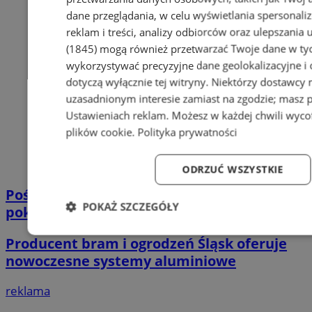
dane przeglądania, w celu wyświetlania spersonali
reklam i treści, analizy odbiorców oraz ulepszania 
(1845)
mogą również przetwarzać Twoje dane w tych
wykorzystywać precyzyjne dane geolokalizacyjne i
dotyczą wyłącznie tej witryny. Niektórzy dostawcy
uzasadnionym interesie zamiast na zgodzie; masz 
Ustawieniach reklam
. Możesz w każdej chwili wyc
plików cookie
.
Polityka prywatności
ODRZUĆ WSZYSTKIE
Pościel bawełniana – miękkość, którą
POKAŻ SZCZEGÓŁY
pokochasz!
Niezbędne
Wydajność
Targetowanie
Fun
Producent bram i ogrodzeń Śląsk oferuje
nowoczesne systemy aluminiowe
reklama