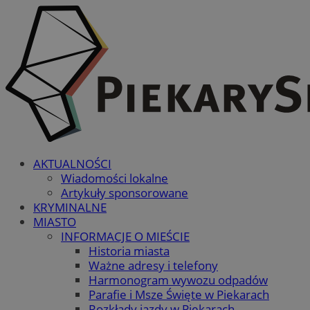
AKTUALNOŚCI
Wiadomości lokalne
Artykuły sponsorowane
KRYMINALNE
MIASTO
INFORMACJE O MIEŚCIE
Historia miasta
Ważne adresy i telefony
Harmonogram wywozu odpadów
Parafie i Msze Święte w Piekarach
Rozkłady jazdy w Piekarach