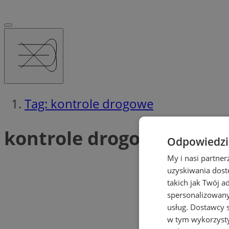
Tag: kontrole drogowe
kontrole drogowe (3)
Odpowiedzia
My i nasi partne
uzyskiwania dost
takich jak Twój a
spersonalizowanyc
usług.
Dostawcy s
w tym wykorzysty