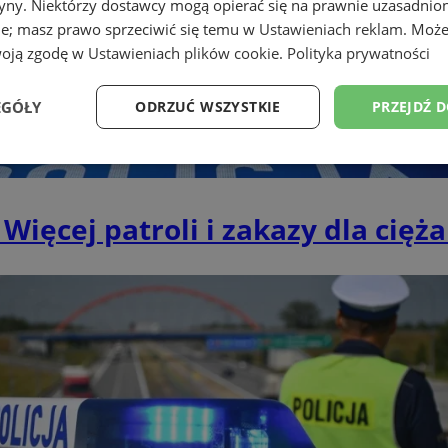
tryny. Niektórzy dostawcy mogą opierać się na prawnie uzasadnio
ie; masz prawo sprzeciwić się temu w
Ustawieniach reklam
. Może
woją zgodę w
Ustawieniach plików cookie
.
Polityka prywatności
EGÓŁY
ODRZUĆ WSZYSTKIE
PRZEJDŹ 
Wydajność
Targetowanie
Funkcjonalność
Ni
 Więcej patroli i zakazy dla cię
ezbędne
Wydajność
Targetowanie
Funkcjonalność
Niesklasyfikow
ie umożliwiają korzystanie z podstawowych funkcji strony internetowej, takich jak log
Bez niezbędnych plików cookie nie można prawidłowo korzystać ze strony internetowe
Okres
Provider
/
Domena
Opis
przechowywania
piekaryslaskie.com.pl
1 rok
Ten plik cookie przechowuje i