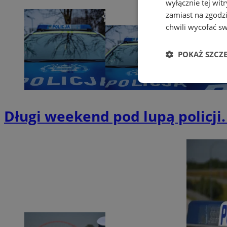
wyłącznie tej wi
zamiast na zgodz
chwili wycofać s
POKAŻ SZCZ
Niezbędne
Długi weekend pod lupą policji.
Ni
Niezbędne pliki cook
zarządzanie kontem. 
Nazwa
SessID