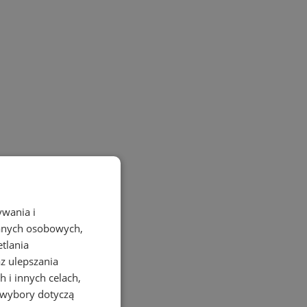
ywania i
danych osobowych,
etlania
az ulepszania
 i innych celach,
 wybory dotyczą