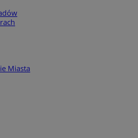
adów
arach
ie Miasta