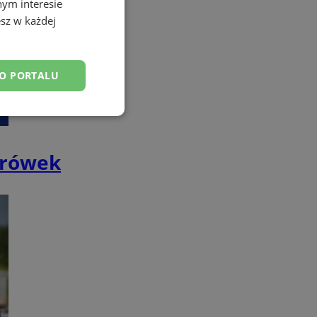
nym interesie
sz w każdej
DO PORTALU
esklasyfikowane
żarówek
ane
owanie użytkownika i
j.
dentyfikator sesji.