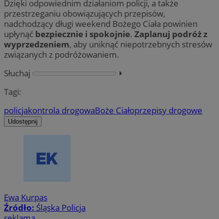
Dzięki odpowiednim działaniom policji, a także
przestrzeganiu obowiązujących przepisów,
nadchodzący długi weekend Bożego Ciała powinien
upłynąć
bezpiecznie i spokojnie
.
Zaplanuj podróż z
wyprzedzeniem
, aby uniknąć niepotrzebnych stresów
związanych z podróżowaniem.
Słuchaj
⏵︎
Tagi:
policja
kontrola drogowa
Boże Ciało
przepisy drogowe
Udostępnij
Ewa Kurpas
Źródło:
Śląska Policja
reklama