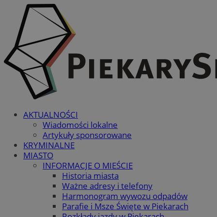
AKTUALNOŚCI
Wiadomości lokalne
Artykuły sponsorowane
KRYMINALNE
MIASTO
INFORMACJE O MIEŚCIE
Historia miasta
Ważne adresy i telefony
Harmonogram wywozu odpadów
Parafie i Msze Święte w Piekarach
Rozkłady jazdy w Piekarach