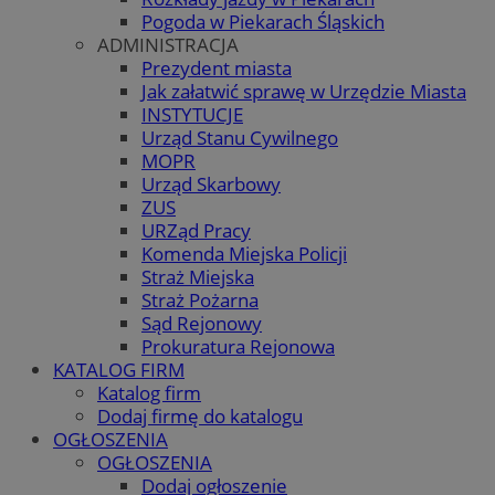
Pogoda w Piekarach Śląskich
ADMINISTRACJA
Prezydent miasta
Jak załatwić sprawę w Urzędzie Miasta
INSTYTUCJE
Urząd Stanu Cywilnego
MOPR
Urząd Skarbowy
ZUS
URZąd Pracy
Komenda Miejska Policji
Straż Miejska
Straż Pożarna
Sąd Rejonowy
Prokuratura Rejonowa
KATALOG FIRM
Katalog firm
Dodaj firmę do katalogu
OGŁOSZENIA
OGŁOSZENIA
Dodaj ogłoszenie