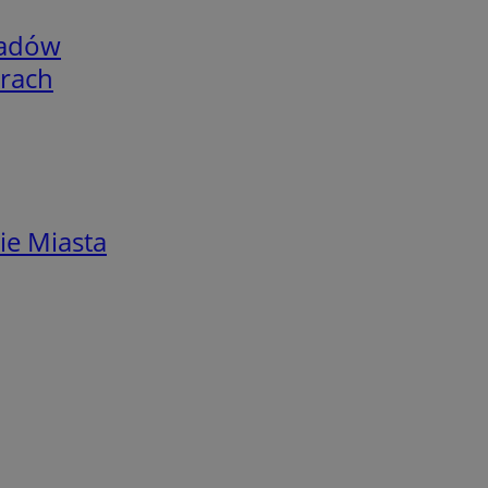
adów
arach
ie Miasta