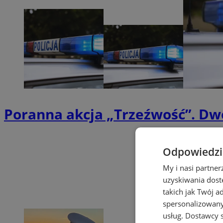
Poranna akcja „Trzeźwość”. Dw
Odpowiedzia
My i nasi partne
uzyskiwania dost
takich jak Twój a
spersonalizowanyc
usług.
Dostawcy s