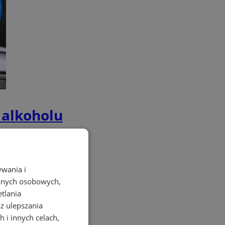
 alkoholu
ywania i
danych osobowych,
etlania
az ulepszania
 i innych celach,