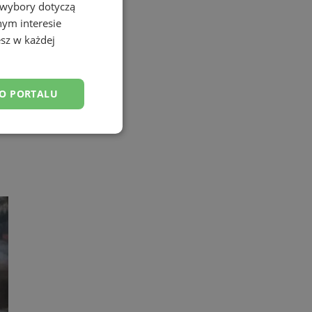
 wybory dotyczą
nym interesie
sz w każdej
DO PORTALU
esklasyfikowane
ane
owanie użytkownika i
j.