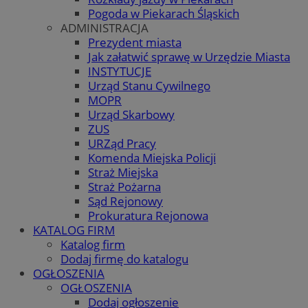
Pogoda w Piekarach Śląskich
ADMINISTRACJA
Prezydent miasta
Jak załatwić sprawę w Urzędzie Miasta
INSTYTUCJE
Urząd Stanu Cywilnego
MOPR
Urząd Skarbowy
ZUS
URZąd Pracy
Komenda Miejska Policji
Straż Miejska
Straż Pożarna
Sąd Rejonowy
Prokuratura Rejonowa
KATALOG FIRM
Katalog firm
Dodaj firmę do katalogu
OGŁOSZENIA
OGŁOSZENIA
Dodaj ogłoszenie