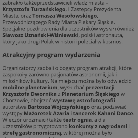
zabrakło takżeprzedstawicieli władz miasta –
Krzysztofa Turzańskiego
, I Zastępcy Prezydenta
Miasta, oraz
Tomasza Wesołowskiego
,
Przewodniczącego Rady Miasta Piekary Śląskie.
Specjalne pozdrowienia dla uczestników wysłał również
Sławosz Uznański-Wiśniewski
, polski astronauta,
który jako drugi Polak w historii poleciał w kosmos.
Atrakcyjny program wydarzenia
Organizatorzy zadbali o bogaty program atrakcji, które
zaspokoiły zarówno pasjonatów astronomii, jak i
miłośników kultury. Na miejscu można było odwiedzić
mobilne planetarium
, wysłuchać
prezentacji
Krzysztofa Dwornika
z
Planetarium Śląskiego
w
Chorzowie, obejrzeć
wystawę astrofotografii
autorstwa
Bartosza Wojczyńskiego
oraz podziwiać
występy
Mażoretek Azaria
i
tancerek Kahani Dance
.
Wieczór urozmaicił także
teatr ognia
, a dla
uczestników przygotowano
konkursy z nagrodami
i
strefę gastronomiczną
, w której można było