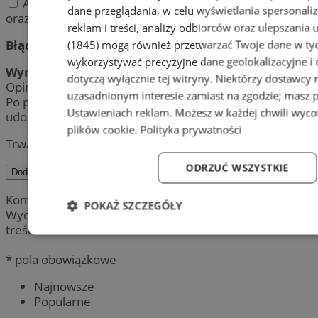
Akceptuję regulamin zamieszczania komentarzy
dane przeglądania, w celu wyświetlania spersonali
oraz politykę prywatności.
reklam i treści, analizy odbiorców oraz ulepszania 
Błąd:
(1845)
mogą również przetwarzać Twoje dane w tych
wykorzystywać precyzyjne dane geolokalizacyjne i
Wynik:
dotyczą wyłącznie tej witryny. Niektórzy dostawcy
Opinia została pomyślnie dodana.
uzasadnionym interesie zamiast na zgodzie; masz 
Po przeprowadzeniu weryfikacji, jej treść zostanie
Ustawieniach reklam
. Możesz w każdej chwili wyc
udostępniona publicznie.
plików cookie
.
Polityka prywatności
Trwa wysyłanie komentarza ...
ODRZUĆ WSZYSTKIE
Dodaj komentarz
Komentarze są prywatnymi opiniami użytkowników.
POKAŻ SZCZEGÓŁY
Wydawca portalu nie ponosi odpowiedzialności za
treść.
Niezbędne
Wydajność
Targetowanie
Fun
* pola obowiązkowe
Najnowsze
Popularne