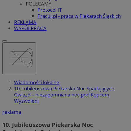
POLECAMY
Protocol IT
Pracuj.pl - praca w Piekarach Śląskich
REKLAMA
WSPÓŁPRACA
Wiadomości lokalne
10. Jubileuszowa Piekarska Noc Spadających
Gwiazd – niezapomniana noc pod Kopcem
Wyzwoleni
reklama
10. Jubileuszowa Piekarska Noc