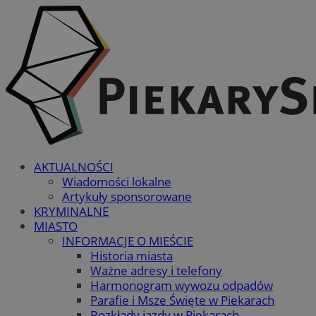
AKTUALNOŚCI
Wiadomości lokalne
Artykuły sponsorowane
KRYMINALNE
MIASTO
INFORMACJE O MIEŚCIE
Historia miasta
Ważne adresy i telefony
Harmonogram wywozu odpadów
Parafie i Msze Święte w Piekarach
Rozkłady jazdy w Piekarach