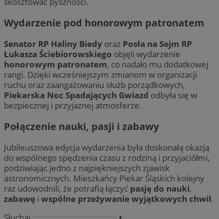
skosztować pyszności.
Wydarzenie pod honorowym patronatem
Senator RP Haliny Biedy
oraz
Posła na Sejm RP
Łukasza Ściebiorowskiego
objęli wydarzenie
honorowym patronatem
, co nadało mu dodatkowej
rangi. Dzięki wcześniejszym zmianom w organizacji
ruchu oraz zaangażowaniu służb porządkowych,
Piekarska Noc Spadających Gwiazd
odbyła się w
bezpiecznej i przyjaznej atmosferze.
Połączenie nauki, pasji i zabawy
Jubileuszowa edycja wydarzenia była doskonałą okazją
do wspólnego spędzenia czasu z rodziną i przyjaciółmi,
podziwiając jedno z najpiękniejszych zjawisk
astronomicznych. Mieszkańcy Piekar Śląskich kolejny
raz udowodnili, że potrafią łączyć
pasję do nauki
,
zabawę
i
wspólne przeżywanie wyjątkowych chwil
.
Słuchaj
⏵︎