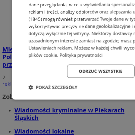
dane przeglądania, w celu wyświetlania spersonali
reklam i treści, analizy odbiorców oraz ulepszania 
(1845)
mogą również przetwarzać Twoje dane w tych
wykorzystywać precyzyjne dane geolokalizacyjne i
dotyczą wyłącznie tej witryny. Niektórzy dostawcy
uzasadnionym interesie zamiast na zgodzie; masz 
Ustawieniach reklam
. Możesz w każdej chwili wyc
Mierniki prędkości są użytkowane przez
plików cookie
.
Polityka prywatności
Policję zgodnie z obowiązującymi
przepisami
ODRZUĆ WSZYSTKIE
2
reklama
POKAŻ SZCZEGÓŁY
Zobacz również
Niezbędne
Wydajność
Targetowanie
Fun
Wiadomości kryminalne w Piekarach
Śląskich
Wiadomości lokalne