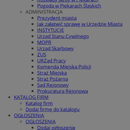
Pogoda w Piekarach Śląskich
ADMINISTRACJA
Prezydent miasta
Jak załatwić sprawę w Urzędzie Miasta
INSTYTUCJE
Urząd Stanu Cywilnego
MOPR
Urząd Skarbowy
ZUS
URZąd Pracy
Komenda Miejska Policji
Straż Miejska
Straż Pożarna
Sąd Rejonowy
Prokuratura Rejonowa
KATALOG FIRM
Katalog firm
Dodaj firmę do katalogu
OGŁOSZENIA
OGŁOSZENIA
Dodaj ogłoszenie