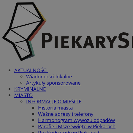
AKTUALNOŚCI
Wiadomości lokalne
Artykuły sponsorowane
KRYMINALNE
MIASTO
INFORMACJE O MIEŚCIE
Historia miasta
Ważne adresy i telefony
Harmonogram wywozu odpadów
Parafie i Msze Święte w Piekarach
Rozkłady jazdy w Piekarach