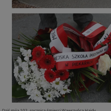
Dziś mija 102. rocznica śmierci Wawrzyńca Hajdy,