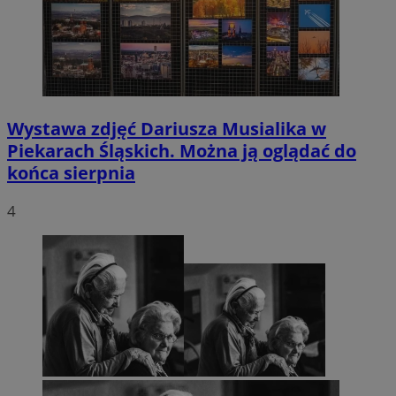
Wystawa zdjęć Dariusza Musialika w
Piekarach Śląskich. Można ją oglądać do
końca sierpnia
4