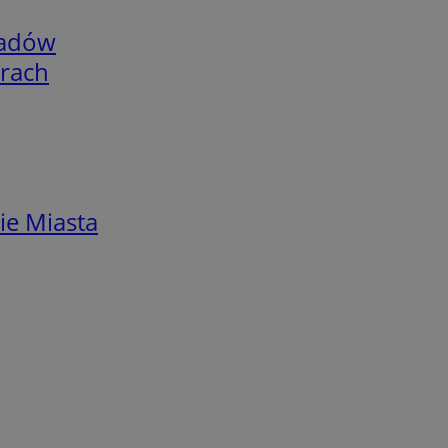
adów
arach
ie Miasta