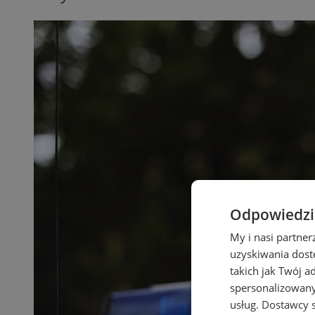
Odpowiedzia
My i nasi partne
uzyskiwania dost
takich jak Twój a
spersonalizowanyc
usług.
Dostawcy s