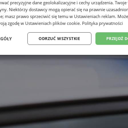
wać precyzyjne dane geolokalizacyjne i cechy urządzenia. Twoje
tryny. Niektórzy dostawcy mogą opierać się na prawnie uzasadnio
ie; masz prawo sprzeciwić się temu w
Ustawieniach reklam
. Może
woją zgodę w
Ustawieniach plików cookie
.
Polityka prywatności
EGÓŁY
ODRZUĆ WSZYSTKIE
PRZEJDŹ 
Wydajność
Targetowanie
Funkcjonalność
Ni
ezbędne
Wydajność
Targetowanie
Funkcjonalność
Niesklasyfikow
ie umożliwiają korzystanie z podstawowych funkcji strony internetowej, takich jak log
Bez niezbędnych plików cookie nie można prawidłowo korzystać ze strony internetowe
Okres
Provider
/
Domena
Opis
przechowywania