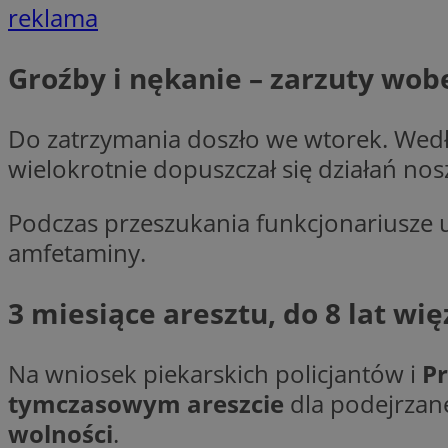
reklama
Groźby i nękanie – zarzuty wob
Nazwa
Pro
Nazwa
Nazwa
Do
Nazwa
openstat_gid
Do zatrzymania doszło we wtorek. Wed
ustat_gid
google_push
.bi
ustat_3zn4uzjz1qh
wielokrotnie dopuszczał się działań n
__Secure-
ROLLOUT_TOKEN
openstat_ui7qxbn
Podczas przeszukania funkcjonariusze u
ustat_mscumsezXj6
amfetaminy.
ustat_h0XXxbtbr5aj
sa-user-id-v3
tuuid
__mguid_
3 miesiące aresztu, do 8 lat wię
tuuid
_clck
Na wniosek piekarskich policjantów i
P
OAID
tymczasowym areszcie
dla podejrzan
_clsk
ustat_5ei1p1pnc3n
wolności
.
__mguid_