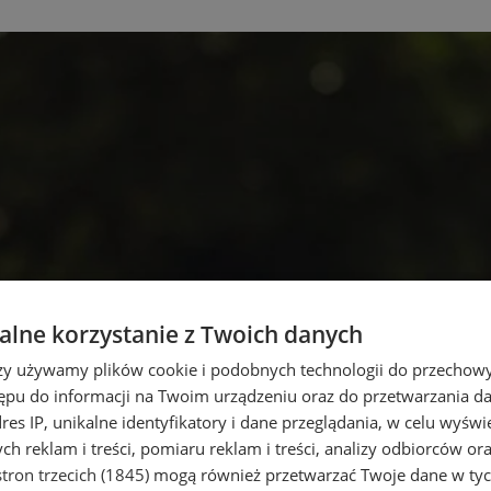
lne korzystanie z Twoich danych
rzy używamy plików cookie i podobnych technologii do przechow
ępu do informacji na Twoim urządzeniu oraz do przetwarzania 
dres IP, unikalne identyfikatory i dane przeglądania, w celu wyświ
h reklam i treści, pomiaru reklam i treści, analizy odbiorców or
tron trzecich (1845)
mogą również przetwarzać Twoje dane w tych