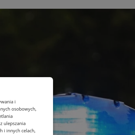
ywania i
danych osobowych,
etlania
az ulepszania
 i innych celach,