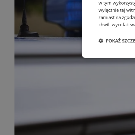
w tym wykorzysty
wyłącznie tej wi
zamiast na zgodz
chwili wycofać s
POKAŻ SZCZ
Niezbędne
Ni
Niezbędne pliki cook
zarządzanie kontem. 
Nazwa