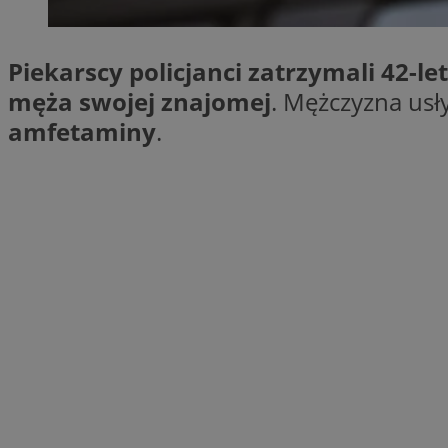
SessID
QeSessID
Piekarscy policjanci zatrzymali 42-
MvSessID
męża swojej znajomej
. Mężczyzna usł
VISITOR_PRIVACY_
amfetaminy
.
INGRESSCOOKIE
CookieScriptConse
__cf_bm