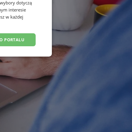
 wybory dotyczą
nym interesie
sz w każdej
DO PORTALU
esklasyfikowane
ane
owanie użytkownika i
j.