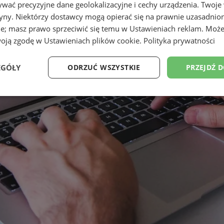
wać precyzyjne dane geolokalizacyjne i cechy urządzenia. Twoje
tryny. Niektórzy dostawcy mogą opierać się na prawnie uzasadnio
ie; masz prawo sprzeciwić się temu w
Ustawieniach reklam
. Może
woją zgodę w
Ustawieniach plików cookie
.
Polityka prywatności
EGÓŁY
ODRZUĆ WSZYSTKIE
PRZEJDŹ 
Wydajność
Targetowanie
Funkcjonalność
Ni
ezbędne
Wydajność
Targetowanie
Funkcjonalność
Niesklasyfikow
ie umożliwiają korzystanie z podstawowych funkcji strony internetowej, takich jak log
Bez niezbędnych plików cookie nie można prawidłowo korzystać ze strony internetowe
Okres
Provider
/
Domena
Opis
przechowywania