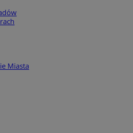
adów
arach
ie Miasta