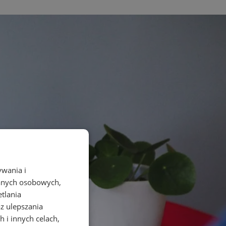
ywania i
danych osobowych,
etlania
az ulepszania
 i innych celach,