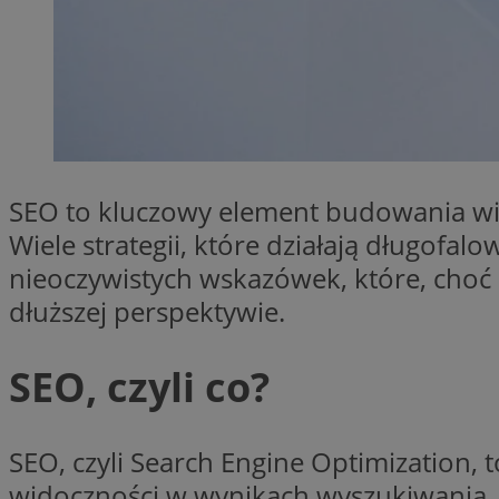
SessID
QeSessID
MvSessID
VISITOR_PRIVACY_
SEO to kluczowy element budowania wid
Wiele strategii, które działają długofa
nieoczywistych wskazówek, które, cho
INGRESSCOOKIE
dłuższej perspektywie.
CookieScriptConse
SEO, czyli co?
SEO, czyli Search Engine Optimization, 
__cf_bm
widoczności w wynikach wyszukiwania.