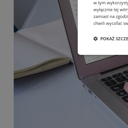
w tym wykorzysty
wyłącznie tej wi
zamiast na zgodz
chwili wycofać s
POKAŻ SZCZ
Niezbędne
Ni
Niezbędne pliki cook
zarządzanie kontem. 
Nazwa