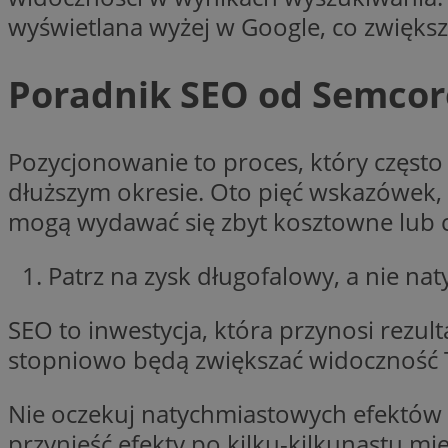
wyświetlana wyżej w Google, co zwiększa
Poradnik SEO od Semcore
Nazwa
Pro
Nazwa
Nazwa
Do
Nazwa
openstat_gid
ustat_gid
google_push
.bi
Pozycjonowanie to proces, który często
ustat_3zn4uzjz1qh
__Secure-
ROLLOUT_TOKEN
dłuższym okresie. Oto pięć wskazówek,
openstat_ui7qxbn
mogą wydawać się zbyt kosztowne lub 
ustat_mscumsezXj6
ustat_h0XXxbtbr5aj
sa-user-id-v3
Patrz na zysk długofalowy, a nie na
tuuid
__mguid_
SEO to inwestycja, która przynosi rezul
tuuid
_clck
stopniowo będą zwiększać widoczność Tw
OAID
Nie oczekuj natychmiastowych efektów 
_clsk
ustat_5ei1p1pnc3n
przynieść efekty po kilku-kilkunastu mie
__mguid_