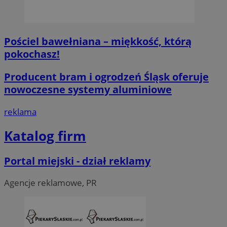
Pościel bawełniana – miękkość, którą
Niezbędne
Wydajność
Targetowanie
Fun
pokochasz!
Niezbędne pliki cookie umożliwiają korzystanie z podstawowych fun
Producent bram i ogrodzeń Śląsk oferuje
logowanie użytkownika i zarządzanie kontem. Bez niezbędnych p
ze strony internetowej.
nowoczesne systemy aluminiowe
O
Nazwa
Provider
/
Domena
przech
reklama
SessID
piekaryslaskie.com.pl
1
Katalog firm
QeSessID
piekaryslaskie.com.pl
1
Portal miejski - dział reklamy
MvSessID
piekaryslaskie.com.pl
1
Agencje reklamowe, PR
VISITOR_PRIVACY_METADATA
5 mie
YouTube
tyg
.youtube.com