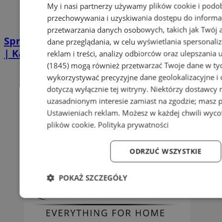
My i nasi partnerzy używamy plików cookie i podo
przechowywania i uzyskiwania dostępu do informa
przetwarzania danych osobowych, takich jak Twój ad
Sprzątanie po zgonie w Piekarach Śląskich
dane przeglądania, w celu wyświetlania spersonali
| Kastelnik
reklam i treści, analizy odbiorców oraz ulepszania 
(1845)
mogą również przetwarzać Twoje dane w tych
wykorzystywać precyzyjne dane geolokalizacyjne i
dotyczą wyłącznie tej witryny. Niektórzy dostawcy
uzasadnionym interesie zamiast na zgodzie; masz 
Ustawieniach reklam
. Możesz w każdej chwili wyc
plików cookie
.
Polityka prywatności
ODRZUĆ WSZYSTKIE
POKAŻ SZCZEGÓŁY
Niezbędne
Wydajność
Targetowanie
Fun