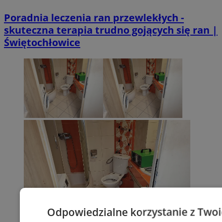
Poradnia leczenia ran przewlekłych -
skuteczna terapia trudno gojących się ran |
Świętochłowice
Odpowiedzialne korzystanie z Two