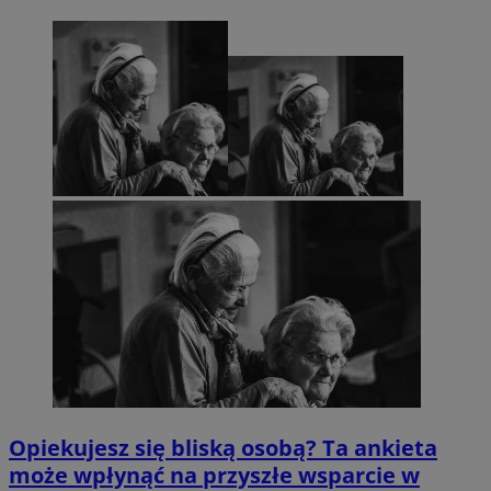
Opiekujesz się bliską osobą? Ta ankieta
może wpłynąć na przyszłe wsparcie w