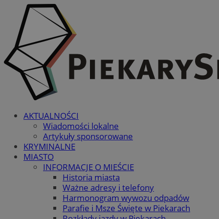
AKTUALNOŚCI
Wiadomości lokalne
Artykuły sponsorowane
KRYMINALNE
MIASTO
INFORMACJE O MIEŚCIE
Historia miasta
Ważne adresy i telefony
Harmonogram wywozu odpadów
Parafie i Msze Święte w Piekarach
Rozkłady jazdy w Piekarach