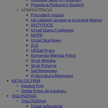
Pogoda w Piekarach Śląskich
ADMINISTRACJA
Prezydent miasta
Jak załatwić sprawę w Urzędzie Miasta
INSTYTUCJE
Urząd Stanu Cywilnego
MOPR
Urząd Skarbowy
ZUS
URZąd Pracy
Komenda Miejska Policji
Straż Miejska
Straż Pożarna
Sąd Rejonowy
Prokuratura Rejonowa
KATALOG FIRM
Katalog firm
Dodaj firmę do katalogu
OGŁOSZENIA
OGŁOSZENIA
Dodaj ogłoszenie