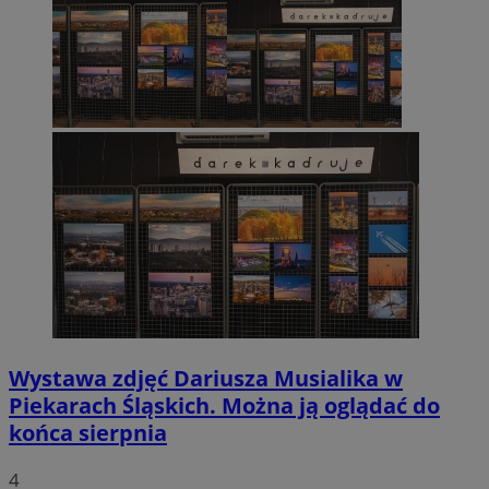
Wystawa zdjęć Dariusza Musialika w
Piekarach Śląskich. Można ją oglądać do
końca sierpnia
4