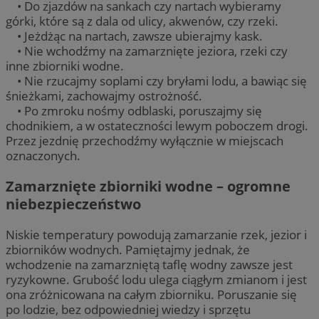
• Do zjazdów na sankach czy nartach wybieramy
górki, które są z dala od ulicy, akwenów, czy rzeki.
• Jeżdżąc na nartach, zawsze ubierajmy kask.
• Nie wchodźmy na zamarznięte jeziora, rzeki czy
inne zbiorniki wodne.
• Nie rzucajmy soplami czy bryłami lodu, a bawiąc się
śnieżkami, zachowajmy ostrożność.
• Po zmroku nośmy odblaski, poruszajmy się
chodnikiem, a w ostateczności lewym poboczem drogi.
Przez jezdnię przechodźmy wyłącznie w miejscach
oznaczonych.
Zamarznięte zbiorniki wodne – ogromne
niebezpieczeństwo
Niskie temperatury powodują zamarzanie rzek, jezior i
zbiorników wodnych. Pamiętajmy jednak, że
wchodzenie na zamarzniętą taflę wodny zawsze jest
ryzykowne. Grubość lodu ulega ciągłym zmianom i jest
ona zróżnicowana na całym zbiorniku. Poruszanie się
po lodzie, bez odpowiedniej wiedzy i sprzętu