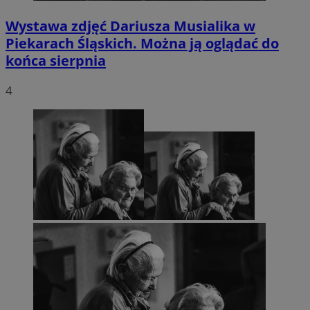
Wystawa zdjęć Dariusza Musialika w
Piekarach Śląskich. Można ją oglądać do
końca sierpnia
4