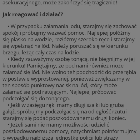
asekuracyjnego, może zakończyć się tragicznie!
Jak reagować i działać?
• W przypadku załamania lodu, starajmy się zachować
spokój i próbujmy wezwać pomoc. Najlepiej połóżmy
się płasko na wodzie, rozłóżmy szeroko ręce i starajmy
się wpełznąć na lód. Należy poruszać się w kierunku
brzegu, leżąc cały czas na lodzie.
• Kiedy zauważymy osobę tonącą, nie biegnijmy w jej
kierunku! Pamiętajmy, że pod nami również może
załamać się lód. Nie wolno też podchodzić do przerębla
w postawie wyprostowanej, ponieważ zwiększamy w
ten sposób punktowy nacisk na lód, który może
załamać się pod ratującym. Najlepiej próbować
podczołgać się do tonącego.
• Jeśli w zasięgu ręki mamy długi szalki lub grubą
gałąź, spróbujmy podczołgać się na odległość rzutu i
starajmy się podać poszkodowanemu drugi koniec.
• Jeżeli sami nie mamy możliwości udzielić
poszkodowanemu pomocy, natychmiast poinformujmy
o wypadku najbliższą jednostkę policji lub straży