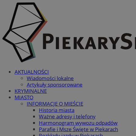
AKTUALNOŚCI
Wiadomości lokalne
Artykuły sponsorowane
KRYMINALNE
MIASTO
INFORMACJE O MIEŚCIE
Historia miasta
Ważne adresy i telefony
Harmonogram wywozu odpadów
Parafie i Msze Święte w Piekarach
Rozkłady jazdy w Piekarach