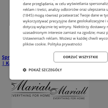
dane przeglądania, w celu wyświetlania spersonali
reklam i treści, analizy odbiorców oraz ulepszania 
(1845)
mogą również przetwarzać Twoje dane w tych
wykorzystywać precyzyjne dane geolokalizacyjne i
dotyczą wyłącznie tej witryny. Niektórzy dostawcy
uzasadnionym interesie zamiast na zgodzie; masz 
Ustawieniach reklam
. Możesz w każdej chwili wyc
plików cookie
.
Polityka prywatności
Sprzątanie po zgonie w Piekarach Śląskich
ODRZUĆ WSZYSTKIE
| Kastelnik
POKAŻ SZCZEGÓŁY
Niezbędne
Wydajność
Targetowanie
Fun