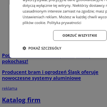
dotyczą wyłącznie tej witryny. Niektórzy dostawcy
uzasadnionym interesie zamiast na zgodzie; masz 
Ustawieniach reklam
. Możesz w każdej chwili wyc
plików cookie
.
Polityka prywatności
ODRZUĆ WSZYSTKIE
POKAŻ SZCZEGÓŁY
Pościel bawełniana – miękkość, którą
Niezbędne
Wydajność
Targetowanie
Fun
pokochasz!
Producent bram i ogrodzeń Śląsk oferuje
nowoczesne systemy aluminiowe
reklama
Niezbędne
Wydajność
Targetowanie
Fun
Katalog firm
Niezbędne pliki cookie umożliwiają korzystanie z podstawowych fun
logowanie użytkownika i zarządzanie kontem. Bez niezbędnych p