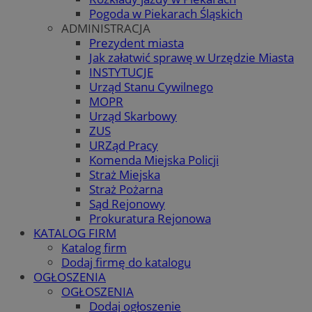
Pogoda w Piekarach Śląskich
ADMINISTRACJA
Prezydent miasta
Jak załatwić sprawę w Urzędzie Miasta
INSTYTUCJE
Urząd Stanu Cywilnego
MOPR
Urząd Skarbowy
ZUS
URZąd Pracy
Komenda Miejska Policji
Straż Miejska
Straż Pożarna
Sąd Rejonowy
Prokuratura Rejonowa
KATALOG FIRM
Katalog firm
Dodaj firmę do katalogu
OGŁOSZENIA
OGŁOSZENIA
Dodaj ogłoszenie