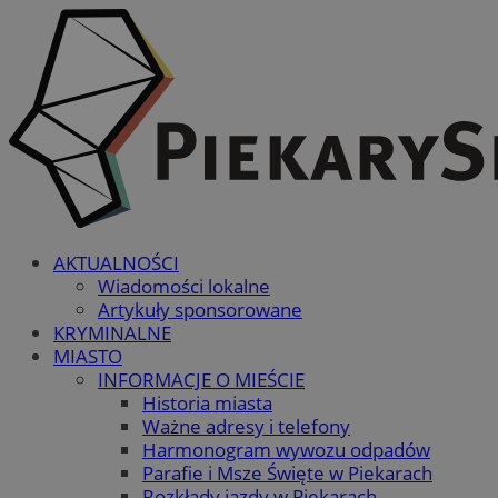
AKTUALNOŚCI
Wiadomości lokalne
Artykuły sponsorowane
KRYMINALNE
MIASTO
INFORMACJE O MIEŚCIE
Historia miasta
Ważne adresy i telefony
Harmonogram wywozu odpadów
Parafie i Msze Święte w Piekarach
Rozkłady jazdy w Piekarach