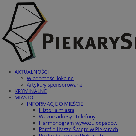
AKTUALNOŚCI
Wiadomości lokalne
Artykuły sponsorowane
KRYMINALNE
MIASTO
INFORMACJE O MIEŚCIE
Historia miasta
Ważne adresy i telefony
Harmonogram wywozu odpadów
Parafie i Msze Święte w Piekarach
Rozkłady jazdy w Piekarach