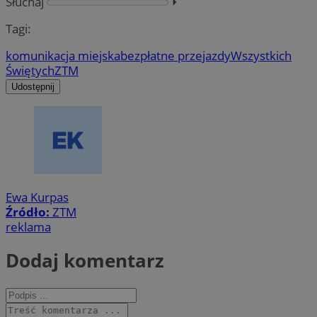
Słuchaj
⏵︎
Tagi:
komunikacja miejska
bezpłatne przejazdy
Wszystkich
Świętych
ZTM
Udostępnij
Ewa Kurpas
Źródło:
ZTM
reklama
Dodaj komentarz