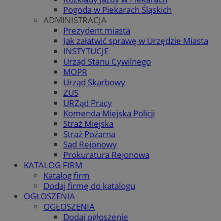
Pogoda w Piekarach Śląskich
ADMINISTRACJA
Prezydent miasta
Jak załatwić sprawę w Urzędzie Miasta
INSTYTUCJE
Urząd Stanu Cywilnego
MOPR
Urząd Skarbowy
ZUS
URZąd Pracy
Komenda Miejska Policji
Straż Miejska
Straż Pożarna
Sąd Rejonowy
Prokuratura Rejonowa
KATALOG FIRM
Katalog firm
Dodaj firmę do katalogu
OGŁOSZENIA
OGŁOSZENIA
Dodaj ogłoszenie