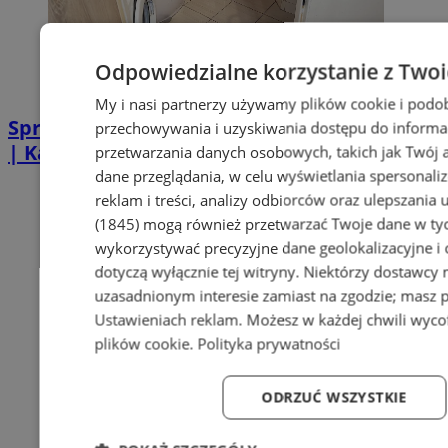
Odpowiedzialne korzystanie z Two
My i nasi partnerzy używamy plików cookie i podo
Sprzątanie po zgonie w Piekarach Śląskich
przechowywania i uzyskiwania dostępu do informa
| Kastelnik
przetwarzania danych osobowych, takich jak Twój ad
dane przeglądania, w celu wyświetlania spersonali
reklam i treści, analizy odbiorców oraz ulepszania 
(1845)
mogą również przetwarzać Twoje dane w tych
wykorzystywać precyzyjne dane geolokalizacyjne i
dotyczą wyłącznie tej witryny. Niektórzy dostawcy
uzasadnionym interesie zamiast na zgodzie; masz 
Ustawieniach reklam
. Możesz w każdej chwili wyc
plików cookie
.
Polityka prywatności
ODRZUĆ WSZYSTKIE