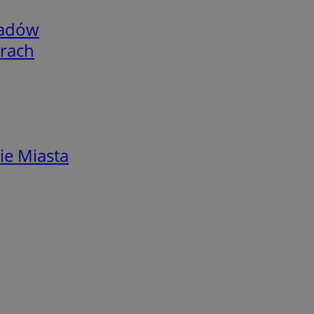
adów
arach
ie Miasta