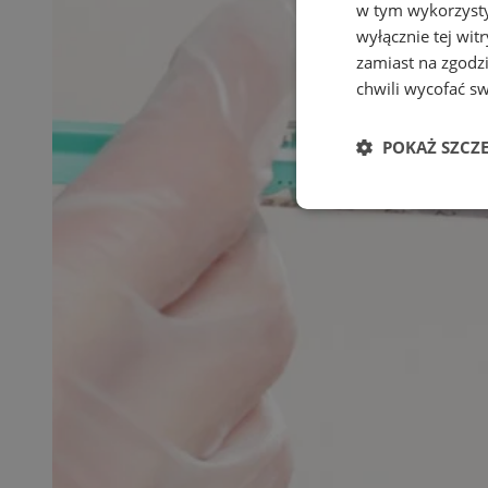
w tym wykorzysty
wyłącznie tej wi
zamiast na zgodz
chwili wycofać s
POKAŻ SZCZ
Niezbędne
Ni
Niezbędne pliki cook
zarządzanie kontem. 
Nazwa