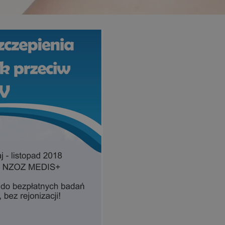
piekaryslaskie.com.pl
1 rok
Ten plik cookie przechowuje i
piekaryslaskie.com.pl
1 rok
Ten plik cookie przechowuje i
piekaryslaskie.com.pl
1 rok
Ten plik cookie przechowuje i
METADATA
5 miesięcy 4
Ten plik cookie przechowuje 
YouTube
tygodnie
zgodzie użytkownika oraz jeg
.youtube.com
dotyczących prywatności pod
witryny. Rejestruje wybory do
prywatności i ustawień zgody
przestrzeganie w kolejnych w
temu użytkownik nie musi 
konfigurować swoich preferen
wygodę i zgodność z regulac
danych.
Sesja
Rejestruje, który klaster ser
NGINX Inc.
gościa. Jest to używane w ko
bh.contextweb.com
równoważenia obciążenia w c
doświadczenia użytkownika.
Google Privacy Policy
nt
4 tygodnie 2 dni
Ten plik cookie jest używany
CookieScript
Cookie-Script.com do zapam
piekaryslaskie.com.pl
preferencji dotyczących zgo
pliki cookie. Jest to koniecz
Cookie-Script.com działał po
29 minut 59
Ten plik cookie służy do rozró
Cloudflare Inc.
sekund
botów. Jest to korzystne dla 
.temu.com
ponieważ umożliwia tworzen