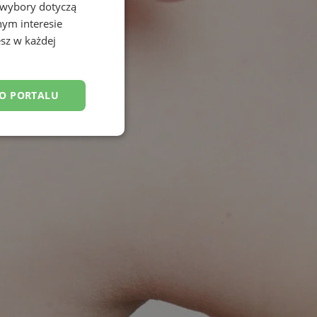
 wybory dotyczą
nym interesie
sz w każdej
DO PORTALU
esklasyfikowane
ane
owanie użytkownika i
j.