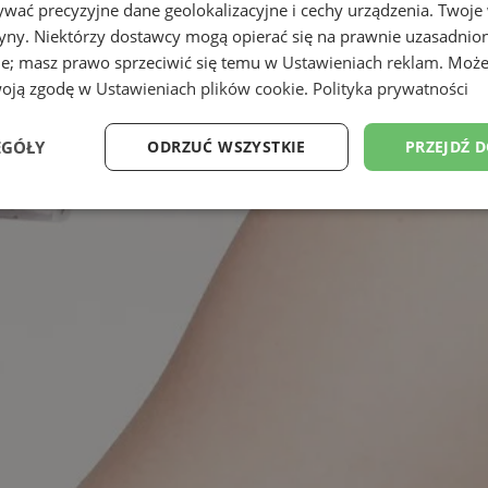
wać precyzyjne dane geolokalizacyjne i cechy urządzenia. Twoje
tryny. Niektórzy dostawcy mogą opierać się na prawnie uzasadnio
ie; masz prawo sprzeciwić się temu w
Ustawieniach reklam
. Może
woją zgodę w
Ustawieniach plików cookie
.
Polityka prywatności
EGÓŁY
ODRZUĆ WSZYSTKIE
PRZEJDŹ 
Wydajność
Targetowanie
Funkcjonalność
Ni
ezbędne
Wydajność
Targetowanie
Funkcjonalność
Niesklasyfikow
ie umożliwiają korzystanie z podstawowych funkcji strony internetowej, takich jak log
Bez niezbędnych plików cookie nie można prawidłowo korzystać ze strony internetowe
Okres
Provider
/
Domena
Opis
przechowywania