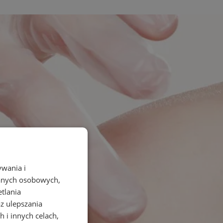
ywania i
danych osobowych,
etlania
az ulepszania
 i innych celach,