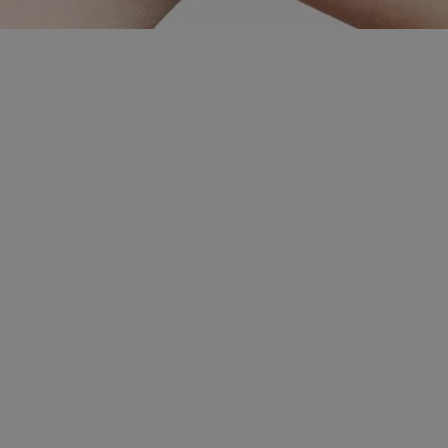
dentyfikator sesji.
dentyfikator sesji.
dentyfikator sesji.
informacje o
o preferencjach
czas korzystania z
tyczące polityki
, zapewniając ich
izytach. Dzięki
ponownie
cji, co zwiększa
jami ochrony
werów obsługuje
ntekście
elu optymalizacji
 przez usługę
iętywania
dy użytkownika na
ne, aby baner cookie
prawnie.
żniania ludzi i
strony internetowej,
ie ważnych