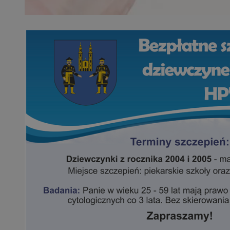
SessID
QeSessID
MvSessID
VISITOR_PRIVACY_
INGRESSCOOKIE
CookieScriptConse
__cf_bm