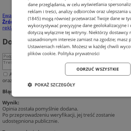
dane przeglądania, w celu wyświetlania spersonali
reklam i treści, analizy odbiorców oraz ulepszania 
Ewa Kurpas
(1845)
mogą również przetwarzać Twoje dane w tych
Źródło:
UM Piekary Śląskie
wykorzystywać precyzyjne dane geolokalizacyjne i
reklama
dotyczą wyłącznie tej witryny. Niektórzy dostawcy
Dodaj komentarz
uzasadnionym interesie zamiast na zgodzie; masz 
Ustawieniach reklam
. Możesz w każdej chwili wyc
plików cookie
.
Polityka prywatności
ODRZUĆ WSZYSTKIE
Akceptuję regulamin zamieszczania komentarzy
oraz politykę prywatności.
POKAŻ SZCZEGÓŁY
Błąd:
Niezbędne
Wydajność
Targetowanie
Fun
Wynik:
Opinia została pomyślnie dodana.
Po przeprowadzeniu weryfikacji, jej treść zostanie
udostępniona publicznie.