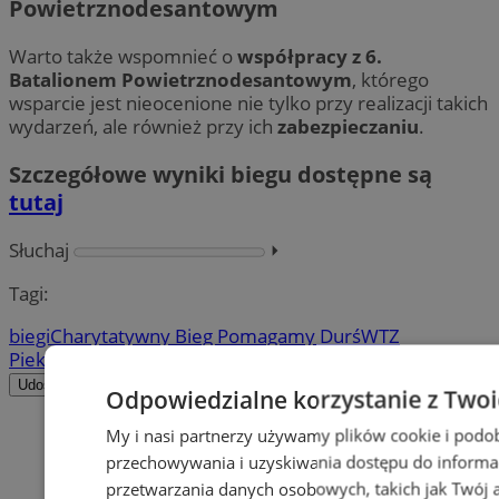
Powietrznodesantowym
Warto także wspomnieć o
współpracy z 6.
Batalionem Powietrznodesantowym
, którego
wsparcie jest nieocenione nie tylko przy realizacji takich
wydarzeń, ale również przy ich
zabezpieczaniu
.
Szczegółowe wyniki biegu
dostępne są
tutaj
Słuchaj
⏵︎
Tagi:
biegi
Charytatywny Bieg Pomagamy Durś
WTZ
Piekary
zbiórka charytatywna
Udostępnij
Odpowiedzialne korzystanie z Two
My i nasi partnerzy używamy plików cookie i podo
przechowywania i uzyskiwania dostępu do informa
przetwarzania danych osobowych, takich jak Twój ad