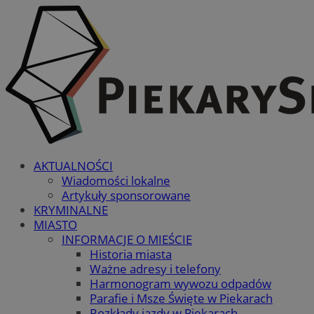
AKTUALNOŚCI
Wiadomości lokalne
Artykuły sponsorowane
KRYMINALNE
MIASTO
INFORMACJE O MIEŚCIE
Historia miasta
Ważne adresy i telefony
Harmonogram wywozu odpadów
Parafie i Msze Święte w Piekarach
Rozkłady jazdy w Piekarach