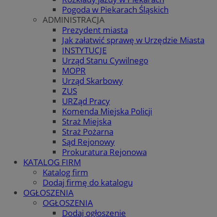
Pogoda w Piekarach Śląskich
ADMINISTRACJA
Prezydent miasta
Jak załatwić sprawę w Urzędzie Miasta
INSTYTUCJE
Urząd Stanu Cywilnego
MOPR
Urząd Skarbowy
ZUS
URZąd Pracy
Komenda Miejska Policji
Straż Miejska
Straż Pożarna
Sąd Rejonowy
Prokuratura Rejonowa
KATALOG FIRM
Katalog firm
Dodaj firmę do katalogu
OGŁOSZENIA
OGŁOSZENIA
Dodaj ogłoszenie