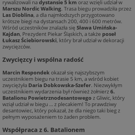
rywalizowali na
dystansie 5 km
oraz wzięli udział w
Marszu Nordic Walking
. Trasa biegu prowadziła przez
Las Dioblina
, a dla najmłodszych przygotowano
krótsze biegi na dystansach 200, 400 i 600 metrów.
Wśród uczestników znalazła się
Sława Umińska-
Kajdan
, Prezydent Piekar Śląskich, a także
poseł
Łukasz Ściebiorowski
, który brał udział w dekoracji
zwycięzców.
Zwycięzcy i wspólna radość
Marcin Respondek
okazał się najszybszym
uczestnikiem biegu na trasie 5 km, a wśród kobiet
zwyciężyła
Daria Dobkowska-Szefer
. Niezwykłym
uczestnikiem wydarzenia był również żołnierz
6.
Batalionu Powietrznodesantowego
z Gliwic, który
wziął udział w biegu … z plecakiem! To prawdziwy
desantowiec, który pokazał, że dla niego taki bieg z
pełnym wyposażeniem to żaden problem.
Współpraca z 6. Batalionem