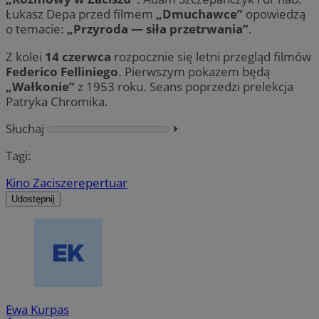
Łukasz Depa przed filmem
„Dmuchawce”
opowiedzą
o temacie:
„Przyroda — siła przetrwania”
.
Z kolei
14 czerwca
rozpocznie się letni przegląd filmów
Federico Felliniego
. Pierwszym pokazem będą
„Wałkonie”
z 1953 roku. Seans poprzedzi prelekcja
Patryka Chromika.
Słuchaj
⏵︎
Tagi:
Kino Zacisze
repertuar
Udostępnij
Ewa Kurpas