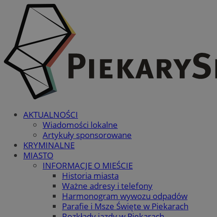
AKTUALNOŚCI
Wiadomości lokalne
Artykuły sponsorowane
KRYMINALNE
MIASTO
INFORMACJE O MIEŚCIE
Historia miasta
Ważne adresy i telefony
Harmonogram wywozu odpadów
Parafie i Msze Święte w Piekarach
Rozkłady jazdy w Piekarach