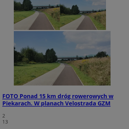
FOTO
Ponad 15 km dróg rowerowych w
Piekarach. W planach Velostrada GZM
2
13