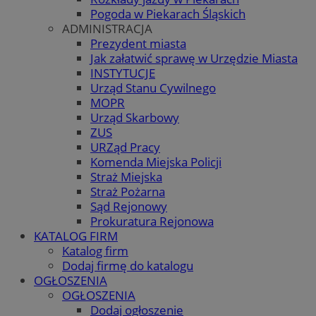
Pogoda w Piekarach Śląskich
ADMINISTRACJA
Prezydent miasta
Jak załatwić sprawę w Urzędzie Miasta
INSTYTUCJE
Urząd Stanu Cywilnego
MOPR
Urząd Skarbowy
ZUS
URZąd Pracy
Komenda Miejska Policji
Straż Miejska
Straż Pożarna
Sąd Rejonowy
Prokuratura Rejonowa
KATALOG FIRM
Katalog firm
Dodaj firmę do katalogu
OGŁOSZENIA
OGŁOSZENIA
Dodaj ogłoszenie