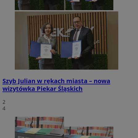
Szyb Julian w rękach miasta – nowa
wizytówka Piekar Śląskich
2
4