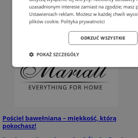
uzasadnionym interesie zamiast na zgodzie; masz 
Ustawieniach reklam
. Możesz w każdej chwili wyc
plików cookie
.
Polityka prywatności
ODRZUĆ WSZYSTKIE
POKAŻ SZCZEGÓŁY
Niezbędne
Wydajność
Targetowanie
Fun
Niezbędne
Wydajność
Targetowanie
Fun
Pościel bawełniana – miękkość, którą
Niezbędne pliki cookie umożliwiają korzystanie z podstawowych fun
pokochasz!
logowanie użytkownika i zarządzanie kontem. Bez niezbędnych p
ze strony internetowej.