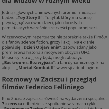
dla widzów w różnym wieku
Jedną z głównych animowanych premier miesiąca
będzie
„Toy Story 5”
. To tytuł, który ma szansę
przyciągnąć zarówno dzieci, jak i dorosłych
pamiętających wcześniejsze części popularnej serii.
W czerwcowym repertuarze nie zabraknie także filmów
dla fanów science fiction, grozy i akcji. Na ekranie
pojawi się
„Dzień Objawienia”
, zapowiadany jako
premierowa historia z motywem obcych i UFO.
Miłośnicy retro-grozy będą mogli zobaczyć
„Backrooms. Bez wyjścia”
, a fani dynamicznego kina
akcji —
„Mortal Kombat II”
w wersji z dubbingiem.
Rozmowy w Zaciszu i przegląd
filmów Federico Felliniego
Kino Zacisze zaprasza również na wydarzenia specjalne.
7 czerwca
odbędzie się spotkanie w ramach cyklu
„Rozmowy w Zaciszu”
. Adam Szczepańczyk i dr hab.