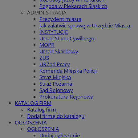
Pogoda w Piekarach Śląskich
ADMINISTRACJA
Prezydent miasta
Jak załatwić sprawę w Urzędzie Miasta
INSTYTUCJE
Urząd Stanu Cywilnego
MOPR
Urząd Skarbowy
ZUS
URZąd Pracy
Komenda Miejska Policji
Straż Miejska
Straż Pożarna
Sąd Rejonowy
Prokuratura Rejonowa
KATALOG FIRM
Katalog firm
Dodaj firmę do katalogu
OGŁOSZENIA
OGŁOSZENIA
Dodaj ogłoszenie