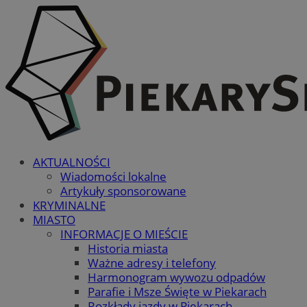
AKTUALNOŚCI
Wiadomości lokalne
Artykuły sponsorowane
KRYMINALNE
MIASTO
INFORMACJE O MIEŚCIE
Historia miasta
Ważne adresy i telefony
Harmonogram wywozu odpadów
Parafie i Msze Święte w Piekarach
Rozkłady jazdy w Piekarach