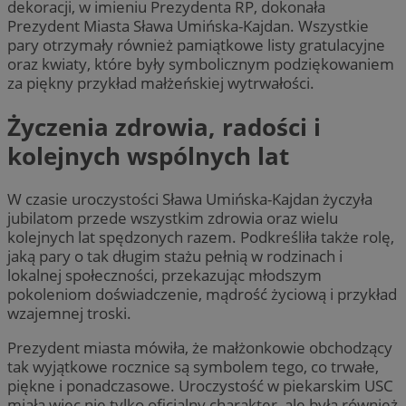
dekoracji, w imieniu Prezydenta RP, dokonała
Prezydent Miasta Sława Umińska-Kajdan. Wszystkie
pary otrzymały również pamiątkowe listy gratulacyjne
oraz kwiaty, które były symbolicznym podziękowaniem
za piękny przykład małżeńskiej wytrwałości.
Życzenia zdrowia, radości i
kolejnych wspólnych lat
W czasie uroczystości Sława Umińska-Kajdan życzyła
jubilatom przede wszystkim zdrowia oraz wielu
kolejnych lat spędzonych razem. Podkreśliła także rolę,
jaką pary o tak długim stażu pełnią w rodzinach i
lokalnej społeczności, przekazując młodszym
pokoleniom doświadczenie, mądrość życiową i przykład
wzajemnej troski.
Prezydent miasta mówiła, że małżonkowie obchodzący
tak wyjątkowe rocznice są symbolem tego, co trwałe,
piękne i ponadczasowe. Uroczystość w piekarskim USC
miała więc nie tylko oficjalny charakter, ale była również