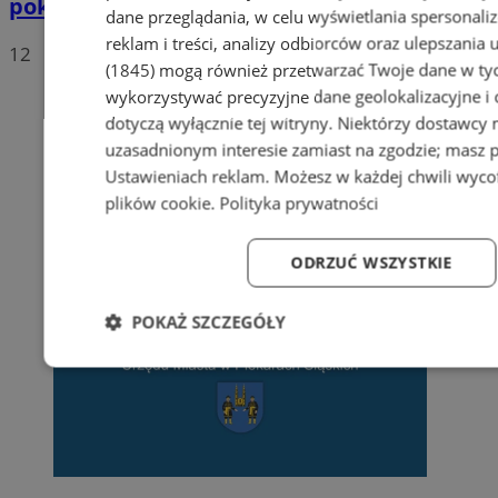
pokazali, że pasja nie ma wieku
dane przeglądania, w celu wyświetlania spersonali
reklam i treści, analizy odbiorców oraz ulepszania 
12
(1845)
mogą również przetwarzać Twoje dane w tych
wykorzystywać precyzyjne dane geolokalizacyjne i
dotyczą wyłącznie tej witryny. Niektórzy dostawcy
uzasadnionym interesie zamiast na zgodzie; masz 
Ustawieniach reklam
. Możesz w każdej chwili wyc
plików cookie
.
Polityka prywatności
ODRZUĆ WSZYSTKIE
POKAŻ SZCZEGÓŁY
Niezbędne
Wydajność
Targetowanie
Fun