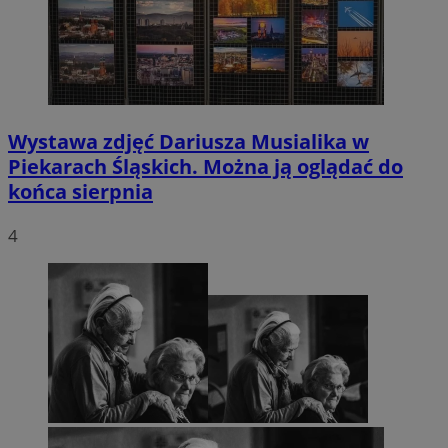
Wystawa zdjęć Dariusza Musialika w
Piekarach Śląskich. Można ją oglądać do
końca sierpnia
4