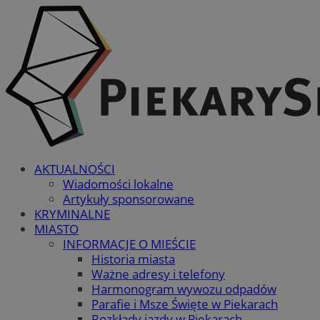
AKTUALNOŚCI
Wiadomości lokalne
Artykuły sponsorowane
KRYMINALNE
MIASTO
INFORMACJE O MIEŚCIE
Historia miasta
Ważne adresy i telefony
Harmonogram wywozu odpadów
Parafie i Msze Święte w Piekarach
Rozkłady jazdy w Piekarach