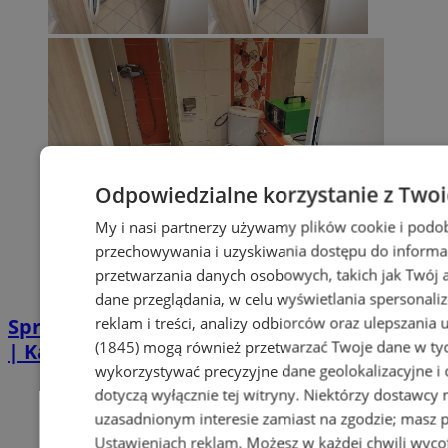
Odpowiedzialne korzystanie z Two
My i nasi partnerzy używamy plików cookie i podo
przechowywania i uzyskiwania dostępu do informa
przetwarzania danych osobowych, takich jak Twój ad
dane przeglądania, w celu wyświetlania spersonali
reklam i treści, analizy odbiorców oraz ulepszania 
Sprzątanie po zgonie w Piekarach Śląskich
(1845)
mogą również przetwarzać Twoje dane w tych
| Kastelnik
wykorzystywać precyzyjne dane geolokalizacyjne i
dotyczą wyłącznie tej witryny. Niektórzy dostawcy
uzasadnionym interesie zamiast na zgodzie; masz 
Ustawieniach reklam
. Możesz w każdej chwili wyc