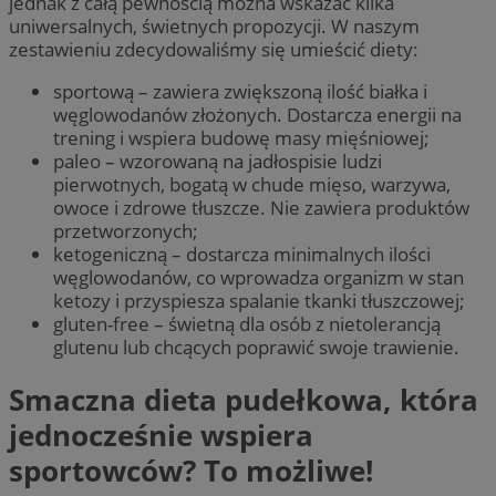
jednak z całą pewnością można wskazać kilka
uniwersalnych, świetnych propozycji. W naszym
zestawieniu zdecydowaliśmy się umieścić diety:
sportową – zawiera zwiększoną ilość białka i
węglowodanów złożonych. Dostarcza energii na
trening i wspiera budowę masy mięśniowej;
paleo – wzorowaną na jadłospisie ludzi
pierwotnych, bogatą w chude mięso, warzywa,
owoce i zdrowe tłuszcze. Nie zawiera produktów
przetworzonych;
ketogeniczną – dostarcza minimalnych ilości
węglowodanów, co wprowadza organizm w stan
ketozy i przyspiesza spalanie tkanki tłuszczowej;
gluten-free – świetną dla osób z nietolerancją
glutenu lub chcących poprawić swoje trawienie.
Smaczna dieta pudełkowa, która
jednocześnie wspiera
sportowców? To możliwe!