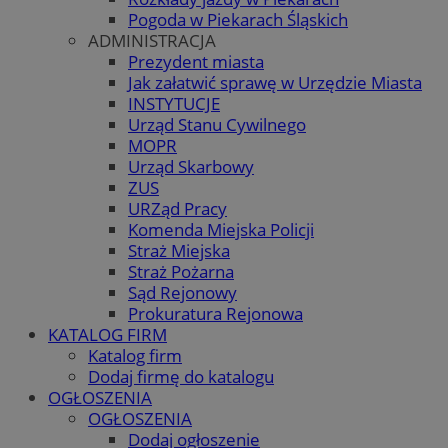
Pogoda w Piekarach Śląskich
ADMINISTRACJA
Prezydent miasta
Jak załatwić sprawę w Urzędzie Miasta
INSTYTUCJE
Urząd Stanu Cywilnego
MOPR
Urząd Skarbowy
ZUS
URZąd Pracy
Komenda Miejska Policji
Straż Miejska
Straż Pożarna
Sąd Rejonowy
Prokuratura Rejonowa
KATALOG FIRM
Katalog firm
Dodaj firmę do katalogu
OGŁOSZENIA
OGŁOSZENIA
Dodaj ogłoszenie