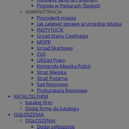
Pogoda w Piekarach Śląskich
ADMINISTRACJA
Prezydent miasta
Jak załatwić sprawę w Urzędzie Miasta
INSTYTUCJE
Urząd Stanu Cywilnego
MOPR
Urząd Skarbowy
ZUS
URZąd Pracy
Komenda Miejska Policji
Straż Miejska
Straż Pożarna
Sąd Rejonowy
Prokuratura Rejonowa
KATALOG FIRM
Katalog firm
Dodaj firmę do katalogu
OGŁOSZENIA
OGŁOSZENIA
Dodaj ogłoszenie