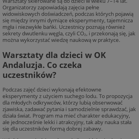
Warsztaty skierowane są do dzieci w wieku 7–14 lat.
Organizatorzy zapowiadają zajęcia pełne
widowiskowych doświadczeń, podczas których pojawią
się między innymi dymiące eksperymenty, tajemnicza
mgła i niezwykłe bańki. Uczestnicy poznają również
sekrety dwutlenku węgla, czyli CO₂, i przekonają się, jak
można wykorzystać wiedzę naukową w praktyce.
Warsztaty dla dzieci w OK
Andaluzja. Co czeka
uczestników?
Podczas zajęć dzieci wykonają efektowne
eksperymenty z użyciem suchego lodu. To propozycja
dla młodych odkrywców, którzy lubią obserwować
zjawiska, zadawać pytania i samodzielnie sprawdzać, jak
działa świat. Program ma mieć charakter edukacyjny,
ale jednocześnie lekki i atrakcyjny, tak aby nauka stała
się dla uczestników formą dobrej zabawy.