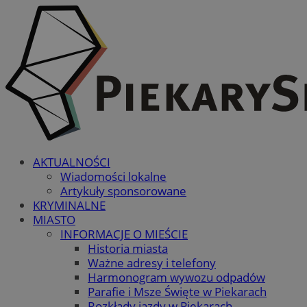
AKTUALNOŚCI
Wiadomości lokalne
Artykuły sponsorowane
KRYMINALNE
MIASTO
INFORMACJE O MIEŚCIE
Historia miasta
Ważne adresy i telefony
Harmonogram wywozu odpadów
Parafie i Msze Święte w Piekarach
Rozkłady jazdy w Piekarach