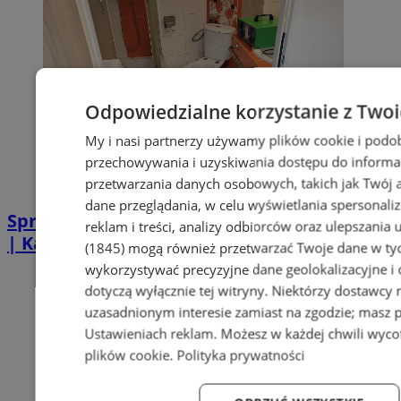
Odpowiedzialne korzystanie z Two
My i nasi partnerzy używamy plików cookie i podo
przechowywania i uzyskiwania dostępu do informa
przetwarzania danych osobowych, takich jak Twój ad
dane przeglądania, w celu wyświetlania spersonali
Sprzątanie po zgonie w Piekarach Śląskich
reklam i treści, analizy odbiorców oraz ulepszania 
| Kastelnik
(1845)
mogą również przetwarzać Twoje dane w tych
wykorzystywać precyzyjne dane geolokalizacyjne i
dotyczą wyłącznie tej witryny. Niektórzy dostawcy
uzasadnionym interesie zamiast na zgodzie; masz 
Ustawieniach reklam
. Możesz w każdej chwili wyc
plików cookie
.
Polityka prywatności