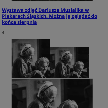
Wystawa zdjęć Dariusza Musialika w
Piekarach Śląskich. Można ją oglądać do
końca sierpnia
4