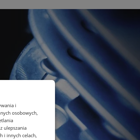
ywania i
danych osobowych,
etlania
az ulepszania
 i innych celach,