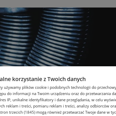
lne korzystanie z Twoich danych
rzy używamy plików cookie i podobnych technologii do przechow
ępu do informacji na Twoim urządzeniu oraz do przetwarzania 
dres IP, unikalne identyfikatory i dane przeglądania, w celu wyświ
h reklam i treści, pomiaru reklam i treści, analizy odbiorców or
tron trzecich (1845)
mogą również przetwarzać Twoje dane w tych