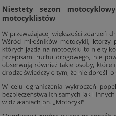
Niestety sezon motocyklowy
motocyklistów
Nazwa
Pro
Nazwa
Nazwa
Do
W przeważającej większości zdarzeń dr
Nazwa
openstat_gid
ustat_gid
google_push
.bi
Wśród miłośników motocykli, którzy pr
ustat_3zn4uzjz1qh
__Secure-
ROLLOUT_TOKEN
których jazda na motocyklu to nie tylko
openstat_ui7qxbn
przepisami ruchu drogowego, nie powod
ustat_mscumsezXj6
obserwują również takie osoby, które 
ustat_h0XXxbtbr5aj
sa-user-id-v3
drodze świadczy o tym, że nie dorośli 
tuuid
__mguid_
W celu ograniczenia wykroczeń pope
tuuid
_clck
bezpieczeństwa ich samych jak i innych
w działaniach pn. „Motocykl”.
OAID
_clsk
ustat_5ei1p1pnc3n
Mundurowi zwrócą uwagę na sposób prz
__mguid_