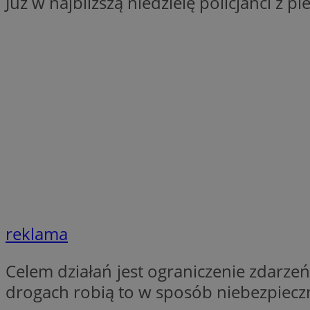
Już w najbliższą niedzielę policjanci z 
SessID
QeSessID
MvSessID
VISITOR_PRIVACY_
INGRESSCOOKIE
reklama
CookieScriptConse
Celem działań jest ograniczenie zdarze
drogach robią to w sposób niebezpieczn
__cf_bm