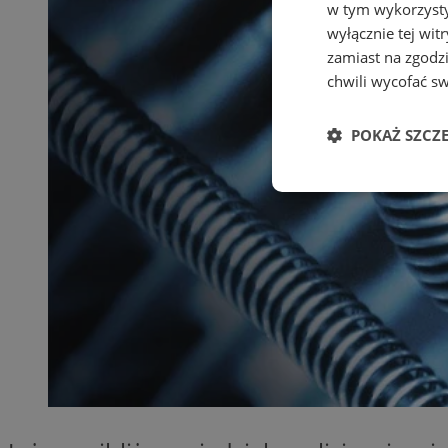
w tym wykorzysty
wyłącznie tej wi
zamiast na zgodz
chwili wycofać s
POKAŻ SZCZ
Niezbędne
Ni
Niezbędne pliki cook
zarządzanie kontem. 
Nazwa