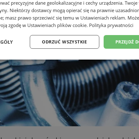
wać precyzyjne dane geolokalizacyjne i cechy urządzenia. Twoje
tryny. Niektórzy dostawcy mogą opierać się na prawnie uzasadnio
ie; masz prawo sprzeciwić się temu w
Ustawieniach reklam
. Może
woją zgodę w
Ustawieniach plików cookie
.
Polityka prywatności
EGÓŁY
ODRZUĆ WSZYSTKIE
PRZEJDŹ 
Wydajność
Targetowanie
Funkcjonalność
Ni
ezbędne
Wydajność
Targetowanie
Funkcjonalność
Niesklasyfikow
ie umożliwiają korzystanie z podstawowych funkcji strony internetowej, takich jak log
Bez niezbędnych plików cookie nie można prawidłowo korzystać ze strony internetowe
Okres
Provider
/
Domena
Opis
przechowywania