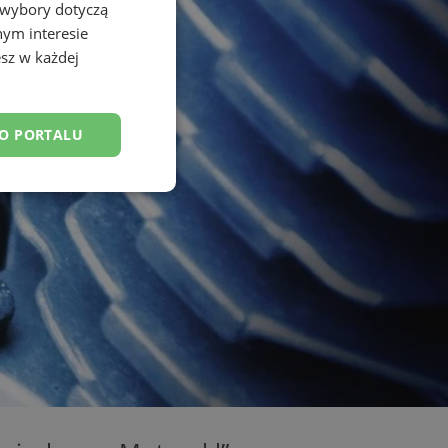
 wybory dotyczą
nym interesie
sz w każdej
DO PORTALU
esklasyfikowane
ane
owanie użytkownika i
j.