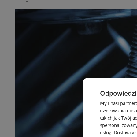
Odpowiedzia
My i nasi partne
uzyskiwania dost
takich jak Twój a
spersonalizowanyc
usług.
Dostawcy s