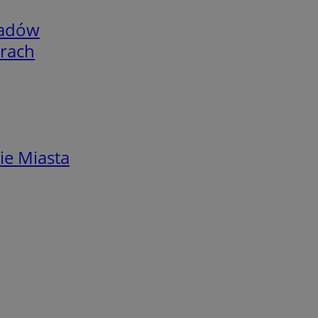
adów
arach
ie Miasta