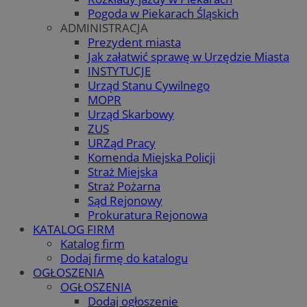
Pogoda w Piekarach Śląskich
ADMINISTRACJA
Prezydent miasta
Jak załatwić sprawę w Urzędzie Miasta
INSTYTUCJE
Urząd Stanu Cywilnego
MOPR
Urząd Skarbowy
ZUS
URZąd Pracy
Komenda Miejska Policji
Straż Miejska
Straż Pożarna
Sąd Rejonowy
Prokuratura Rejonowa
KATALOG FIRM
Katalog firm
Dodaj firmę do katalogu
OGŁOSZENIA
OGŁOSZENIA
Dodaj ogłoszenie