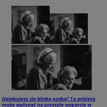
Opiekujesz się bliską osobą? Ta ankieta
może wpłynąć na przyszłe wsparcie w