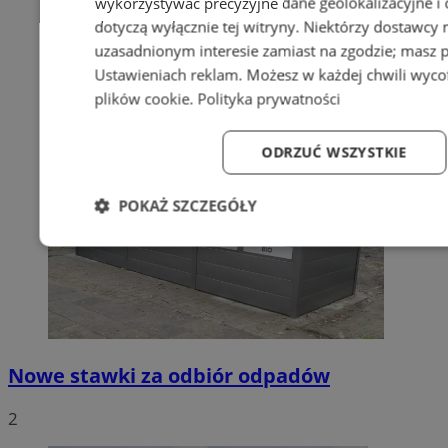
wykorzystywać precyzyjne dane geolokalizacyjne i
dotyczą wyłącznie tej witryny. Niektórzy dostawcy
uzasadnionym interesie zamiast na zgodzie; masz 
Ustawieniach reklam
. Możesz w każdej chwili wyc
plików cookie
.
Polityka prywatności
ODRZUĆ WSZYSTKIE
POKAŻ SZCZEGÓŁY
Niezbędne
Wydajność
Targetowanie
Fun
Nowe stawki za odbiór odpadów
Niezbędne
Wydajność
Targetowanie
Fun
2
Niezbędne pliki cookie umożliwiają korzystanie z podstawowych fun
logowanie użytkownika i zarządzanie kontem. Bez niezbędnych p