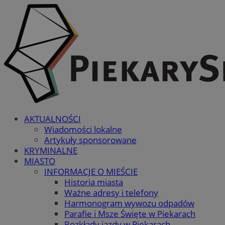
AKTUALNOŚCI
Wiadomości lokalne
Artykuły sponsorowane
KRYMINALNE
MIASTO
INFORMACJE O MIEŚCIE
Historia miasta
Ważne adresy i telefony
Harmonogram wywozu odpadów
Parafie i Msze Święte w Piekarach
Rozkłady jazdy w Piekarach