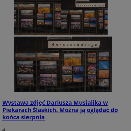
Wystawa zdjęć Dariusza Musialika w
Piekarach Śląskich. Można ją oglądać do
końca sierpnia
4